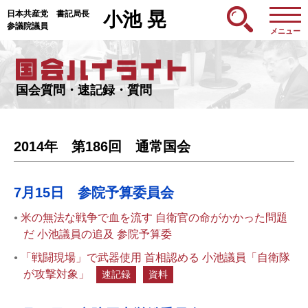
日本共産党 書記局長
小池 晃
参議院議員
メニュー
国会質問・速記録・質問
2014年 第186回 通常国会
7月15日 参院予算委員会
米の無法な戦争で血を流す 自衛官の命がかかった問題
だ 小池議員の追及 参院予算委
「戦闘現場」で武器使用 首相認める 小池議員「自衛隊
が攻撃対象」
速記録
資料