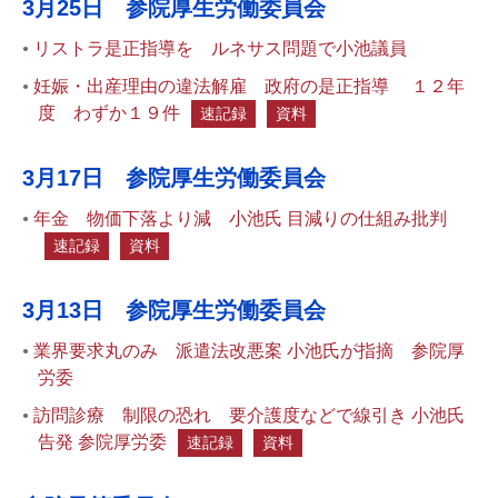
3月25日 参院厚生労働委員会
リストラ是正指導を ルネサス問題で小池議員
妊娠・出産理由の違法解雇 政府の是正指導 １２年
度 わずか１９件
速記録
資料
3月17日 参院厚生労働委員会
年金 物価下落より減 小池氏 目減りの仕組み批判
速記録
資料
3月13日 参院厚生労働委員会
業界要求丸のみ 派遣法改悪案 小池氏が指摘 参院厚
労委
訪問診療 制限の恐れ 要介護度などで線引き 小池氏
告発 参院厚労委
速記録
資料