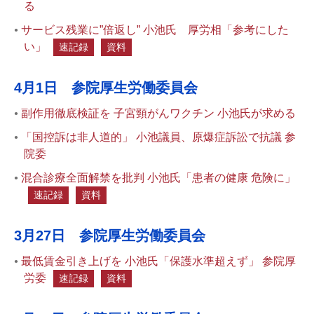
る
サービス残業に”倍返し” 小池氏 厚労相「参考にした
い」
速記録
資料
4月1日 参院厚生労働委員会
副作用徹底検証を 子宮頸がんワクチン 小池氏が求める
「国控訴は非人道的」 小池議員、原爆症訴訟で抗議 参
院委
混合診療全面解禁を批判 小池氏「患者の健康 危険に」
速記録
資料
3月27日 参院厚生労働委員会
最低賃金引き上げを 小池氏「保護水準超えず」 参院厚
労委
速記録
資料