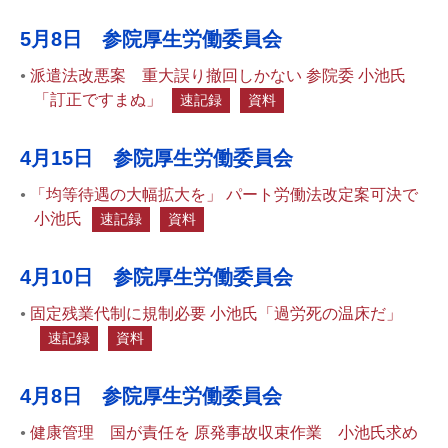
5月8日 参院厚生労働委員会
派遣法改悪案 重大誤り撤回しかない 参院委 小池氏
「訂正ですまぬ」
速記録
資料
4月15日 参院厚生労働委員会
「均等待遇の大幅拡大を」 パート労働法改定案可決で
小池氏
速記録
資料
4月10日 参院厚生労働委員会
固定残業代制に規制必要 小池氏「過労死の温床だ」
速記録
資料
4月8日 参院厚生労働委員会
健康管理 国が責任を 原発事故収束作業 小池氏求め