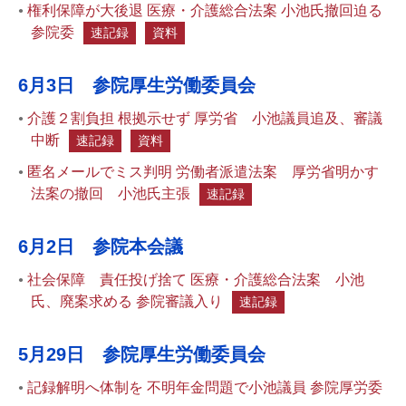
権利保障が大後退 医療・介護総合法案 小池氏撤回迫る
参院委
速記録
資料
6月3日 参院厚生労働委員会
介護２割負担 根拠示せず 厚労省 小池議員追及、審議
中断
速記録
資料
匿名メールでミス判明 労働者派遣法案 厚労省明かす
法案の撤回 小池氏主張
速記録
6月2日 参院本会議
社会保障 責任投げ捨て 医療・介護総合法案 小池
氏、廃案求める 参院審議入り
速記録
5月29日 参院厚生労働委員会
記録解明へ体制を 不明年金問題で小池議員 参院厚労委