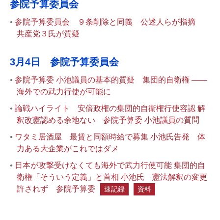
参院予算委員会
参院予算委員会 ９条削除と同義 公述人らが指摘
共産党３氏が質疑
3月4日 参院予算委員会
参院予算委 小池議員の基本的質疑 集団的自衛権 ――
海外での武力行使が可能に
論戦ハイライト 安倍政権の集団的自衛権行使容認 解
釈改憲認める余地ない 参院予算委 小池議員の質問
ワタミ居酒屋 最賃と同額時給で募集 小池氏告発 体
力ある大企業がこれではダメ
日本が攻撃受けなくても海外で武力行使可能 集団的自
衛権「そういう定義」と首相 小池氏 憲法解釈の変更
許されず 参院予算委
速記録
資料