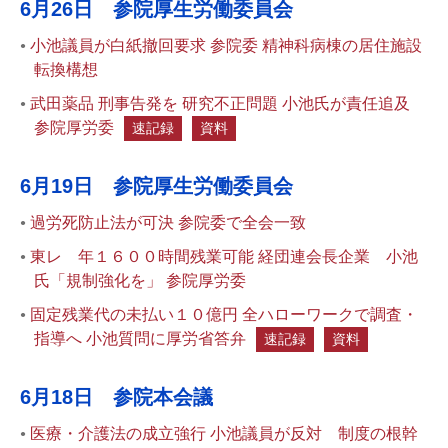
6月26日 参院厚生労働委員会
小池議員が白紙撤回要求 参院委 精神科病棟の居住施設
転換構想
武田薬品 刑事告発を 研究不正問題 小池氏が責任追及
参院厚労委
速記録
資料
6月19日 参院厚生労働委員会
過労死防止法が可決 参院委で全会一致
東レ 年１６００時間残業可能 経団連会長企業 小池
氏「規制強化を」 参院厚労委
固定残業代の未払い１０億円 全ハローワークで調査・
指導へ 小池質問に厚労省答弁
速記録
資料
6月18日 参院本会議
医療・介護法の成立強行 小池議員が反対 制度の根幹