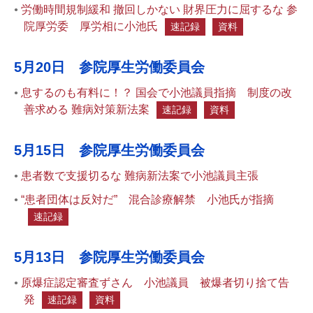
労働時間規制緩和 撤回しかない 財界圧力に屈するな 参
院厚労委 厚労相に小池氏
速記録
資料
5月20日 参院厚生労働委員会
息するのも有料に！？ 国会で小池議員指摘 制度の改
善求める 難病対策新法案
速記録
資料
5月15日 参院厚生労働委員会
患者数で支援切るな 難病新法案で小池議員主張
“患者団体は反対だ” 混合診療解禁 小池氏が指摘
速記録
5月13日 参院厚生労働委員会
原爆症認定審査ずさん 小池議員 被爆者切り捨て告
発
速記録
資料