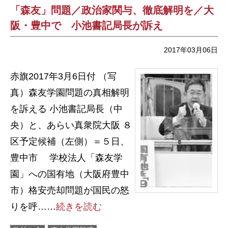
「森友」問題／政治家関与、徹底解明を／大
阪・豊中で 小池書記局長が訴え
2017年03月06日
赤旗2017年3月6日付 （写
真）森友学園問題の真相解明
を訴える 小池書記局長（中
央）と、あらい真衆院大阪 ８
区予定候補（左側）＝５日、
豊中市 学校法人「森友学
園」への国有地（大阪府豊中
市）格安売却問題が国民の怒
りを呼……
続きを読む