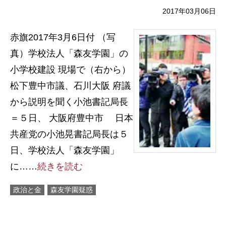
2017年03月06日
赤旗2017年3月6日付 （写
真）学校法人「森友学園」の
小学校建設 現場で（右から）
松下豊中市議、石川大阪 府議
から説明を聞く小池書記局長
＝５日、 大阪府豊中市 日本
共産党の小池晃書記局長は５
日、学校法人「森友学園」
に……
続きを読む
政治と金
森友学園疑惑