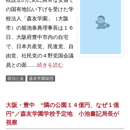
校設立のために異常な安値で
の国有地払い下げを受けた学
校法人「森友学園」（大阪
市）の籠池泰典理事長は１６
日、大阪府豊中市内の自宅
で、日本共産党、民進党、自
由党、社民党の４野党国会議
員との面……
続きを読む
政治と金
森友学園疑惑
大阪・豊中 “隣の公園１４億円、なぜ１億
円”／森友学園学校予定地 小池書記局長が
視察