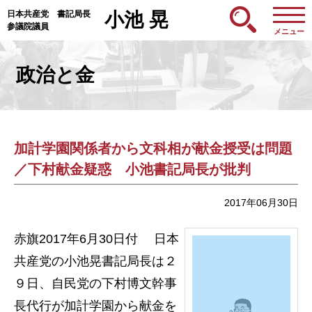
日本共産党 書記局長
小池 晃
参議院議員
メニュー
政治と金
加計学園関係者から文科相が献金授受は問題
／下村献金疑惑 小池書記局長が批判
2017年06月30日
赤旗2017年6月30日付 日本
共産党の小池晃書記局長は２
９日、自民党の下村博文幹事
長代行が加計学園から献金を