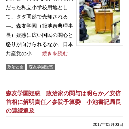
だった私立小学校用地とし
て、タダ同然で売却される
―。森友学園（籠池泰典理事
長）疑惑に広い国民の関心と
怒りが向けられるなか、日本
共産党の小……
続きを読む
政治と金
森友学園疑惑
森友学園疑惑 政治家の関与は明らか／安倍
首相に解明責任／参院予算委 小池書記局長
の連続追及
2017年03月03日