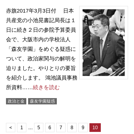
赤旗2017年3月3日付 日本
共産党の小池晃書記局長は１
日に続き２日の参院予算委員
会で、大阪市内の学校法人
「森友学園」をめぐる疑惑に
ついて、政治家関与の解明を
迫りました。やりとりの要旨
を紹介します。 鴻池議員事務
所資料……
続きを読む
政治と金
森友学園疑惑
<
1
…
5
6
7
8
9
10