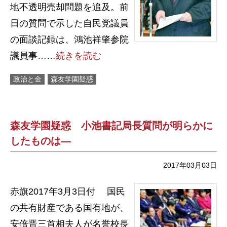
地不透明売却問題を追及。前
日の質問で示した自民党議員
の面談記録は、鴻池祥肇参院
議員事……
続きを読む
政治と金
森友学園疑惑
森友学園疑惑 小池書記局長質問が明らかに
したものは―
2017年03月03日
赤旗2017年3月3日付 国民
の共有財産である国有地が、
安倍晋三首相夫人が名誉校長