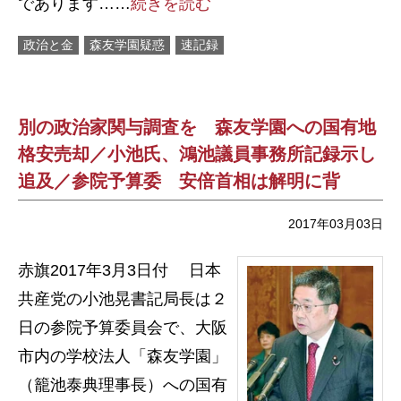
であります……
続きを読む
政治と金
森友学園疑惑
速記録
別の政治家関与調査を 森友学園への国有地
格安売却／小池氏、鴻池議員事務所記録示し
追及／参院予算委 安倍首相は解明に背
2017年03月03日
赤旗2017年3月3日付 日本
共産党の小池晃書記局長は２
日の参院予算委員会で、大阪
市内の学校法人「森友学園」
（籠池泰典理事長）への国有