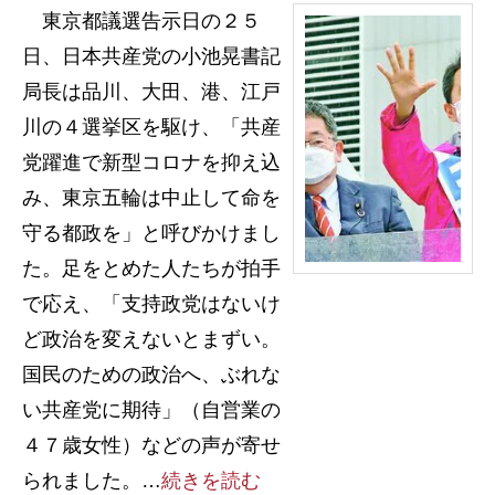
東京都議選告示日の２５
日、日本共産党の小池晃書記
局長は品川、大田、港、江戸
川の４選挙区を駆け、「共産
党躍進で新型コロナを抑え込
み、東京五輪は中止して命を
守る都政を」と呼びかけまし
た。足をとめた人たちが拍手
で応え、「支持政党はないけ
ど政治を変えないとまずい。
国民のための政治へ、ぶれな
い共産党に期待」（自営業の
４７歳女性）などの声が寄せ
られました。…
続きを読む