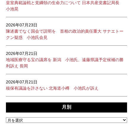
皇室典範論戦と党綱領の生命力について 日本共産党書記局長
小池晃
2026年07月23日
陳述書でなく国会で説明を 首相の政治的責任重大 サナエトー
クン疑惑 小池氏会見
2026年07月21日
地域医療守る宝の議席を 新潟 小池氏、遠藤県議予定候補の勝
利訴え 長岡
2026年07月21日
核保有議論を許さない 北海道小樽 小池氏が訴え
月別