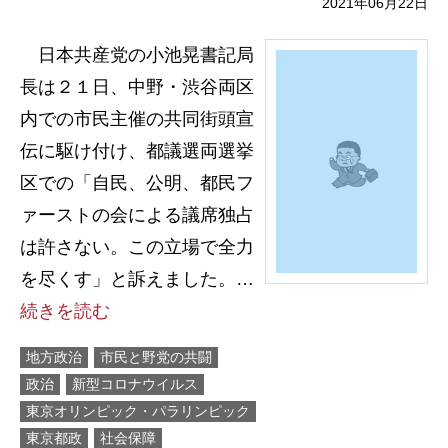
2021年06月22日
日本共産党の小池晃書記局
長は２１日、中野・渋谷両区
内での市民主催の共同街頭宣
伝に駆け付け、都議選両選挙
区での「自民、公明、都民フ
ァーストの会による議席独占
は許さない。この立場で全力
を尽くす」と訴えました。…
続きを読む
地方政治
市民と野党の共闘
政治
新型コロナウイルス
東京オリンピック・パラリンピック
東京都政
社会保障