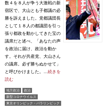
数４を８人が争う大激戦の新
宿区で、大山とも子都議の必
勝を訴えました。党都議団長
として１８人の都議団を引っ
張り都政を動かしてきた宝の
議席だと述べ、「あなたの声
を政治に届け、政治を動か
す。それが共産党、大山さん
の議席。必ず勝ちぬかせて」
と呼びかけました。…
続きを
読む
地方政治
政治
新型コロナウイルス
東京オリンピック・パラリンピック