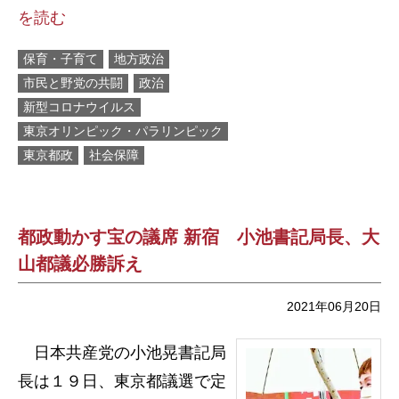
を読む
保育・子育て
地方政治
市民と野党の共闘
政治
新型コロナウイルス
東京オリンピック・パラリンピック
東京都政
社会保障
都政動かす宝の議席 新宿 小池書記局長、大
山都議必勝訴え
2021年06月20日
日本共産党の小池晃書記局
長は１９日、東京都議選で定