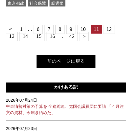
東京都政
社会保障
総選挙
<
1
…
6
7
8
9
10
11
12
13
14
15
16
…
42
>
前のページに戻る
かけある記
2026年07月24日
中東情勢対策の予算を 全建総連、党国会議員団に要請 「４月注
文の資材、今届き始めた」
2026年07月23日