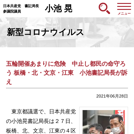
日本共産党 書記局長
小池 晃
参議院議員
メニュー
新型コロナウイルス
五輪開催あまりに危険 中止し都民の命守ろ
う 板橋・北・文京・江東 小池書記局長が訴
え
2021年06月28日
東京都議選で、日本共産党
の小池晃書記局長は２７日、
板橋、北、文京、江東の４区