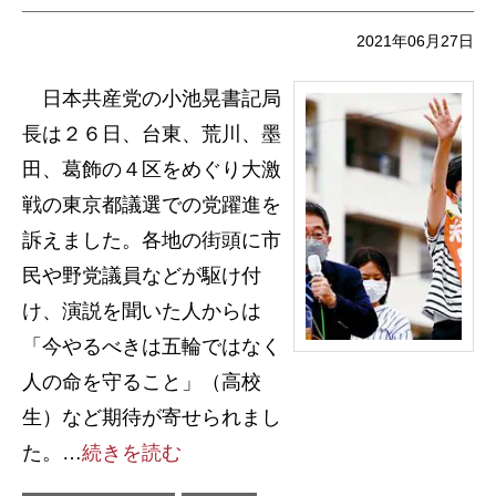
2021年06月27日
日本共産党の小池晃書記局
長は２６日、台東、荒川、墨
田、葛飾の４区をめぐり大激
戦の東京都議選での党躍進を
訴えました。各地の街頭に市
民や野党議員などが駆け付
け、演説を聞いた人からは
「今やるべきは五輪ではなく
人の命を守ること」（高校
生）など期待が寄せられまし
た。…
続きを読む