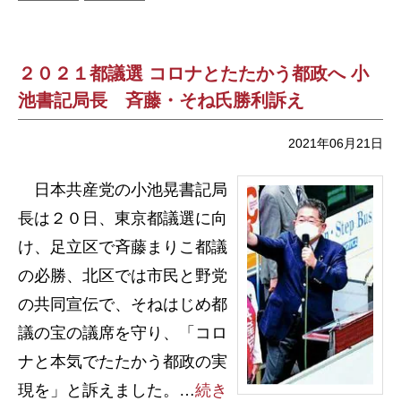
２０２１都議選 コロナとたたかう都政へ 小
池書記局長 斉藤・そね氏勝利訴え
2021年06月21日
日本共産党の小池晃書記局
長は２０日、東京都議選に向
け、足立区で斉藤まりこ都議
の必勝、北区では市民と野党
の共同宣伝で、そねはじめ都
議の宝の議席を守り、「コロ
ナと本気でたたかう都政の実
現を」と訴えました。…
続き