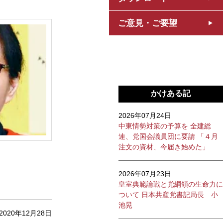
ご意見・ご要望
かけある記
2026年07月24日
中東情勢対策の予算を 全建総
連、党国会議員団に要請 「４月
注文の資材、今届き始めた」
2026年07月23日
皇室典範論戦と党綱領の生命力に
ついて 日本共産党書記局長 小
池晃
2020年12月28日