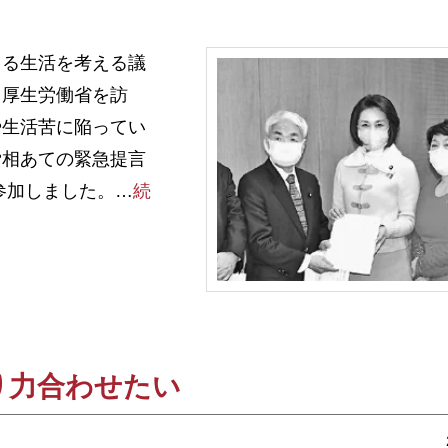
る生活を考える議
、厚生労働省を訪
や生活苦に陥ってい
労相あての緊急提言
参加しました。…
続
り力合わせたい