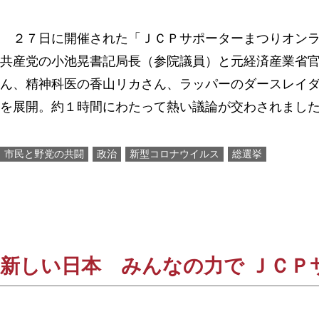
２７日に開催された「ＪＣＰサポーターまつりオンラ
共産党の小池晃書記局長（参院議員）と元経済産業省
ん、精神科医の香山リカさん、ラッパーのダースレイ
を展開。約１時間にわたって熱い議論が交わされまし
市民と野党の共闘
政治
新型コロナウイルス
総選挙
新しい日本 みんなの力で ＪＣＰ