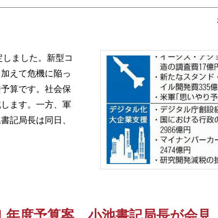
定しました。新型コ
。加えて危機に陥っ
酷予算です。社会保
減します。一方、軍
晃書記局長は同日、
１年度予算案 小池書記局長が会見