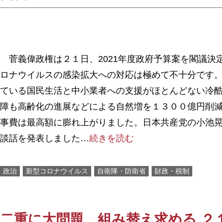
菅義偉政権は２１日、2021年度政府予算案を閣議決
ロナウイルスの感染拡大への対応は極めて不十分です
ている国民生活と中小業者への支援がほとんどない冷
障も高齢化の進展などによる自然増を１３００億円削
事費は最高額に膨れ上がりました。日本共産党の小池
談話を発表しました…
続きを読む
政治
新型コロナウイルス
自衛隊・防衛省
財政・税制
二重に大問題 組み替え求める ２