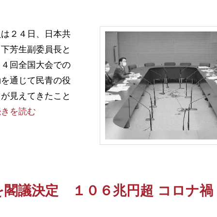
は２４日、日本共
山下芳生副委員長と
４４回全国大会での
動を通じて民青の役
向が見えてきたこと
続きを読む
を閣議決定 １０６兆円超 コロナ禍