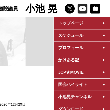
小池 晃
議院議員
トップページ
スケジュール
プロフィール
かけある記
JCP★MOVIE
国会ハイライト
小池晃チャンネル
2020年12月29日
ダウンロード