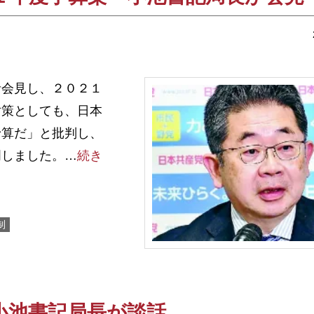
会見し、２０２１
対策としても、日本
予算だ」と批判し、
明しました。…
続き
制
小池書記局長が談話