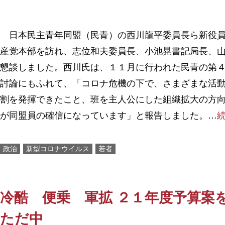
日本民主青年同盟（民青）の西川龍平委員長ら新役員
産党本部を訪れ、志位和夫委員長、小池晃書記局長、
懇談しました。西川氏は、１１月に行われた民青の第
討論にもふれて、「コロナ危機の下で、さまざまな活
割を発揮できたこと、班を主人公にした組織拡大の方
が同盟員の確信になっています」と報告しました。…
政治
新型コロナウイルス
若者
冷酷 便乗 軍拡 ２１年度予算案
ただ中