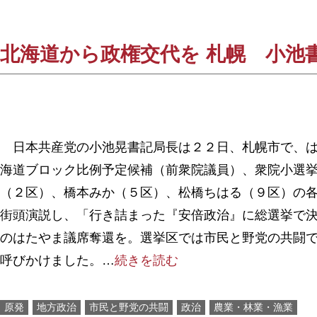
北海道から政権交代を 札幌 小池
日本共産党の小池晃書記局長は２２日、札幌市で、は
海道ブロック比例予定候補（前衆院議員）、衆院小選
（２区）、橋本みか（５区）、松橋ちはる（９区）の
街頭演説し、「行き詰まった『安倍政治』に総選挙で
のはたやま議席奪還を。選挙区では市民と野党の共闘
呼びかけました。…
続きを読む
原発
地方政治
市民と野党の共闘
政治
農業・林業・漁業