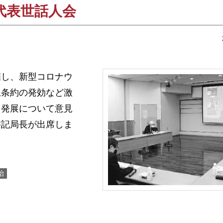
代表世話人会
し、新型コロナウ
止条約の発効など激
を発展について意見
書記局長が出席しま
治