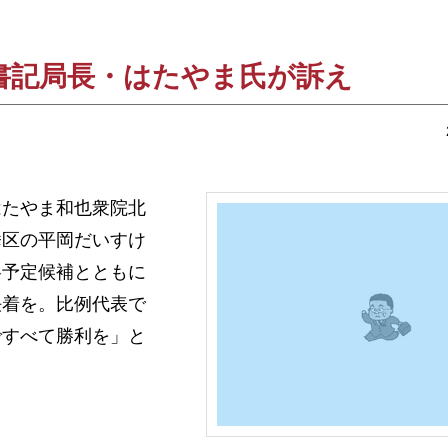
書記局長・はたやま氏が訴え
たやま和也衆院北
挙区の平岡だいすけ
各予定候補とともに
決着を。比例代表で
ですべて勝利を」と