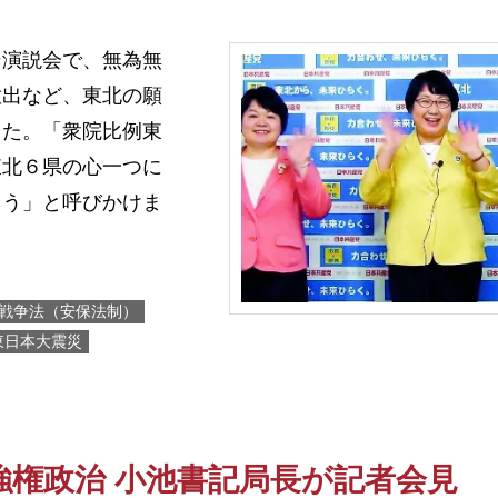
演説会で、無為無
放出など、東北の願
した。「衆院比例東
東北６県の心一つに
こう」と呼びかけま
戦争法（安保法制）
東日本大震災
強権政治 小池書記局長が記者会見