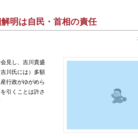
相解明は自民・首相の責任
会見し、吉川貴盛
（吉川氏には）多額
水産行政がゆがめら
幕を引くことは許さ
む