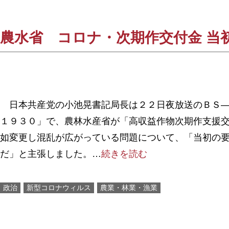
農水省 コロナ・次期作交付金 当
日本共産党の小池晃書記局長は２２日夜放送のＢＳ―
１９３０」で、農林水産省が「高収益作物次期作支援
如変更し混乱が広がっている問題について、「当初の
だ」と主張しました。…
続きを読む
政治
新型コロナウィルス
農業・林業・漁業