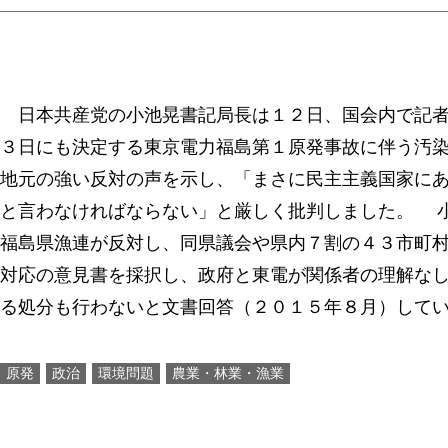
日本共産党の小池晃書記局長は１２日、国会内で記者
３日にも決定する東京電力福島第１原発事故に伴う汚
地元の強い反対の声を示し、「まさに民主主義国家に
と言わなければならない」と厳しく批判しました。 
福島県漁連が反対し、同県議会や県内７割の４３市町
対応の意見書を採択し、政府と東電が関係者の理解な
る処分も行わないと文書回答（２０１５年８月）して
原発
政治
環境問題
農業・林業・漁業