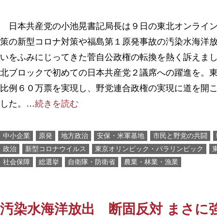
日本共産党の小池晃書記局長は９日の東北オンライン
策の新型コロナ対策や福島第１原発事故の汚染水海洋
いをふみにじってきた菅自公政権の転換を熱く訴えま
北ブロックで初めての日本共産党２議席への躍進を。
比例６０万票を実現し、野党連合政権の実現に道を開
した。…
続きを読む
中小企業
原発
地方政治
安保・米軍基地
市民と野党の共闘
政治
新型コロナウイルス
東京オリンピック・パラリンピック
社会保障
総選挙
自衛隊・防衛省
農業・林業・漁業
汚染水海洋放出 断固反対 まさに