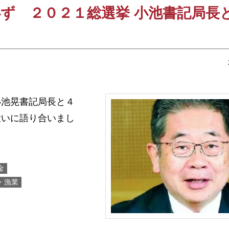
ず ２０２１総選挙 小池書記局長
池晃書記局長と４
大いに語り合いまし
金
・漁業