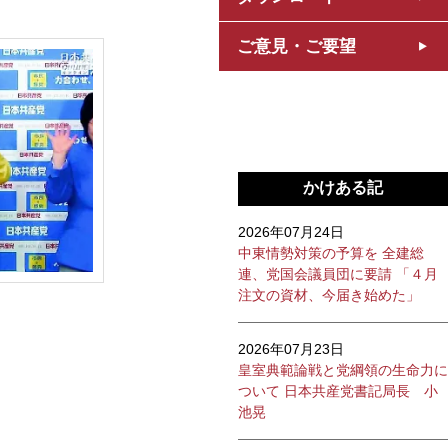
ご意見・ご要望
かけある記
2026年07月24日
中東情勢対策の予算を 全建総
連、党国会議員団に要請 「４月
注文の資材、今届き始めた」
2026年07月23日
皇室典範論戦と党綱領の生命力に
ついて 日本共産党書記局長 小
池晃