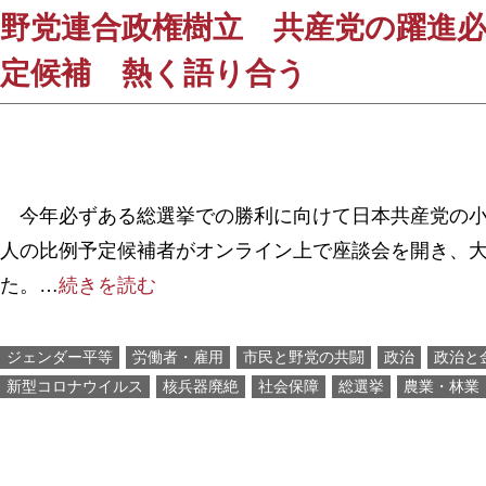
野党連合政権樹立 共産党の躍進必
定候補 熱く語り合う
今年必ずある総選挙での勝利に向けて日本共産党の小
人の比例予定候補者がオンライン上で座談会を開き、
た。…
続きを読む
ジェンダー平等
労働者・雇用
市民と野党の共闘
政治
政治と
新型コロナウイルス
核兵器廃絶
社会保障
総選挙
農業・林業