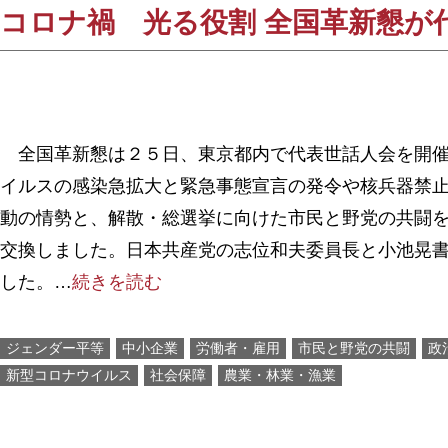
コロナ禍 光る役割 全国革新懇が
全国革新懇は２５日、東京都内で代表世話人会を開催
イルスの感染急拡大と緊急事態宣言の発令や核兵器禁
動の情勢と、解散・総選挙に向けた市民と野党の共闘
交換しました。日本共産党の志位和夫委員長と小池晃
した。…
続きを読む
ジェンダー平等
中小企業
労働者・雇用
市民と野党の共闘
政
新型コロナウイルス
社会保障
農業・林業・漁業