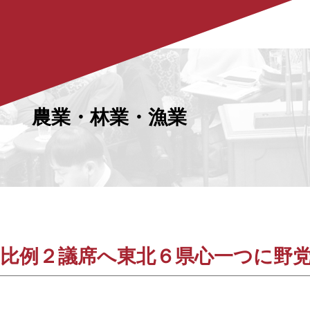
農業・林業・漁業
比例２議席へ東北６県心一つに野