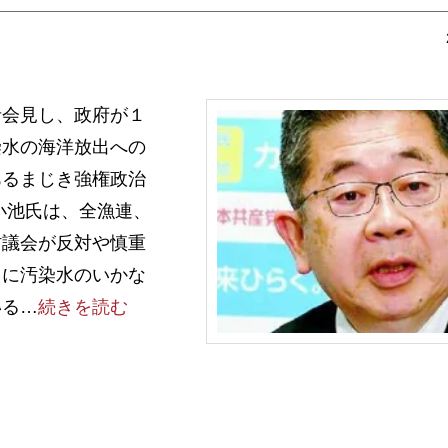
会見し、政府が１
染水の海洋放出への
あるまじき強権政治
小池氏は、全漁連、
村議会が反対や慎重
しに汚染水のいかな
いる…
続きを読む