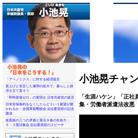
小池晃チャン
「アベノミクス」に対する経済提言
賃上げと安定した雇用の拡大で、暮らしと経
済を立て直そう
「生涯ハケン」「正社
「即時原発ゼロ」の実現を 日本共産党の提言
集・労働者派遣法改悪
日米安保条約をなくしたらどういう展望が開
かれるか：全国革新懇総会 志位委員長の記念
講演
改憲派の三つの矛盾と憲法９条の生命力：
５・３憲法集会 志位委員長のスピーチ