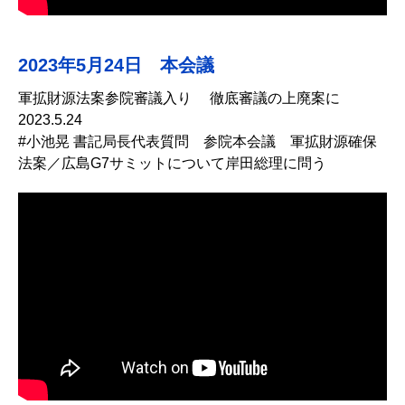
2023年5月24日 本会議
軍拡財源法案参院審議入り 徹底審議の上廃案に
2023.5.24
#小池晃 書記局長代表質問 参院本会議 軍拡財源確保
法案／広島G7サミットについて岸田総理に問う