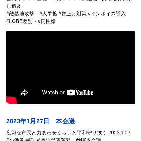
し追及
#敵基地攻撃・#大軍拡 #賃上げ対策 #インボイス導入
#LGBE差別・#同性婚
2023年1月27日 本会議
広範な市民と力あわせくらしと平和守り抜く 2023.1.27
#小池晃 書記局長の代表質問 参院本会議