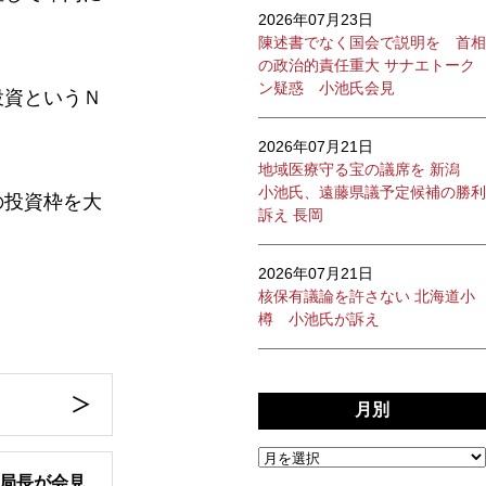
2026年07月23日
陳述書でなく国会で説明を 首相
の政治的責任重大 サナエトーク
ン疑惑 小池氏会見
投資というＮ
2026年07月21日
地域医療守る宝の議席を 新潟
小池氏、遠藤県議予定候補の勝利
の投資枠を大
訴え 長岡
2026年07月21日
核保有議論を許さない 北海道小
樽 小池氏が訴え
月別
記局長が会見