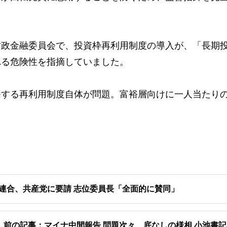
政金融委員会で、投資枠再利用制度の導入が、「長期
れる危険性を指摘していました。
する再利用制度自体が問題。富裕層向けに一人当たり
連合、共産党に要請 志位委員長「全面的に賛同」
前の記事：マイナ中間報告 問題次々 底なしの様相 小池書