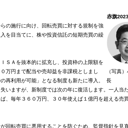
赤旗202
らの施行に向け、回転売買に対する規制を強
収入を目当てに、株や投資信託の短期売買の繰
ＩＳＡを抜本的に拡充し、投資枠の上限額を
６０万円まで配当や売却益を非課税としまし
（写真）
枠の再利用が可能」となる制度も新たに導入。
長
を失いますが、新制度では次の年に復活します。一人当
えば、毎年３６０万円、３０年使えば１億円を超える売
が回転売買に悪用することを防ぐため、監督指針を見