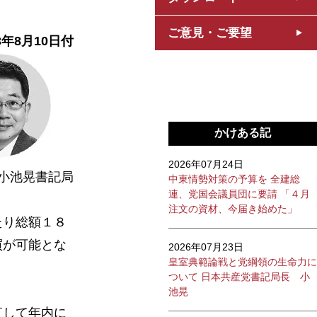
ご意見・ご要望
3年8月10日付
かけある記
2026年07月24日
小池晃書記局
中東情勢対策の予算を 全建総
連、党国会議員団に要請 「４月
注文の資材、今届き始めた」
たり総額１８
買が可能とな
2026年07月23日
皇室典範論戦と党綱領の生命力に
ついて 日本共産党書記局長 小
池晃
直して年内に