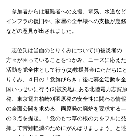
参加者からは避難者への支援、電気、水道など
インフラの復旧や、家屋の全半壊への支援が急務
などの意見が出されました。
志位氏は当面のとりくみについて(1)被災者の
方々が困っていることをつかみ、ニーズに応えた
活動を党全体として行う(2)救援募金にただちにと
りくみ、４日の「党旗びらき」後に募金活動を全
国いっせいに行う(3)被災地にある北陸電力志賀原
発、東京電力柏崎刈羽原発の安全性に関わる情報
の全面公開を求める。両原発の廃炉を要求する―
の３点を提起。「党のもつ草の根の力をフルに発
揮して苦難軽減のためにがんばりましょう」と述