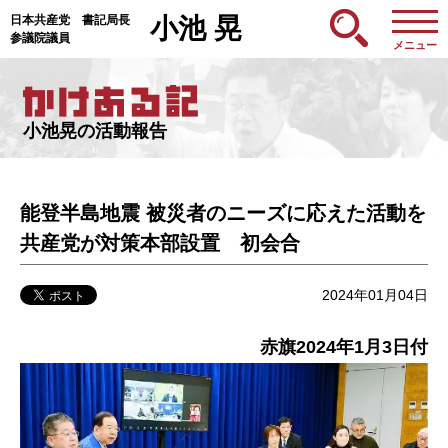
日本共産党 書記局長
小池 晃
参議院議員
メニュー
小池晃の活動報告
能登半島地震 被災者のニーズに応えた活動を
共産党が対策本部設置 初会合
2024年01月04日
赤旗2024年1月3日付