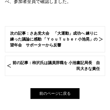
べ、参加者全員で確認しました。
次の記事：さあ党大会 「大運動」成功へ 練りに
練った議論に感動 「ＹｏｕＴｕｂｅｒ小池晃」の
望年会 サポーターから反響
前の記事：柿沢氏は議員辞職を 小池書記局長 自
民大きな責任
前のページに戻る