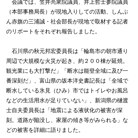
会議では、笠井亮衆院議員、井上哲士参院議員
（本部事務局長）が現地入りしての活動、しんぶ
ん赤旗の三浦誠・社会部長が現地で取材する記者
のリポートをそれぞれ報告しました。
石川県の秋元邦宏委員長は「輪島市の朝市通り
周辺で大規模な火災が起き、約２００棟が延焼。
観光業にも大打撃だ」「断水は能登全域に及び一
番深刻だ」、富山県の坂本洋史書記長は「全域で
断水している氷見（ひみ）市ではトイレやお風呂
などの生活用水が足りていない」、新潟県の樋渡
士自夫委員長は「地震による液状化の被害が深
刻。道路が陥没し、家屋の傾き等がみられる」な
どの被害を詳細に語りました。