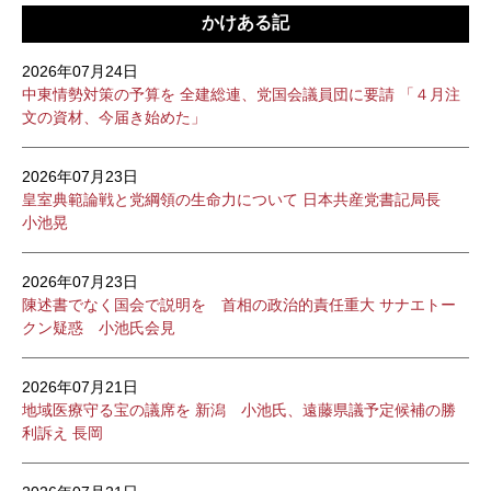
かけある記
2026年07月24日
中東情勢対策の予算を 全建総連、党国会議員団に要請 「４月注
文の資材、今届き始めた」
2026年07月23日
皇室典範論戦と党綱領の生命力について 日本共産党書記局長
小池晃
2026年07月23日
陳述書でなく国会で説明を 首相の政治的責任重大 サナエトー
クン疑惑 小池氏会見
2026年07月21日
地域医療守る宝の議席を 新潟 小池氏、遠藤県議予定候補の勝
利訴え 長岡