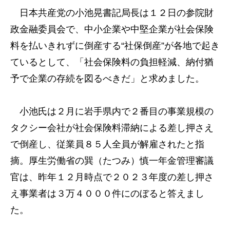
日本共産党の小池晃書記局長は１２日の参院財
政金融委員会で、中小企業や中堅企業が社会保険
料を払いきれずに倒産する“社保倒産”が各地で起き
ているとして、「社会保険料の負担軽減、納付猶
予で企業の存続を図るべきだ」と求めました。
小池氏は２月に岩手県内で２番目の事業規模の
タクシー会社が社会保険料滞納による差し押さえ
で倒産し、従業員８５人全員が解雇されたと指
摘。厚生労働省の巽（たつみ）慎一年金管理審議
官は、昨年１２月時点で２０２３年度の差し押さ
え事業者は３万４０００件にのぼると答えまし
た。