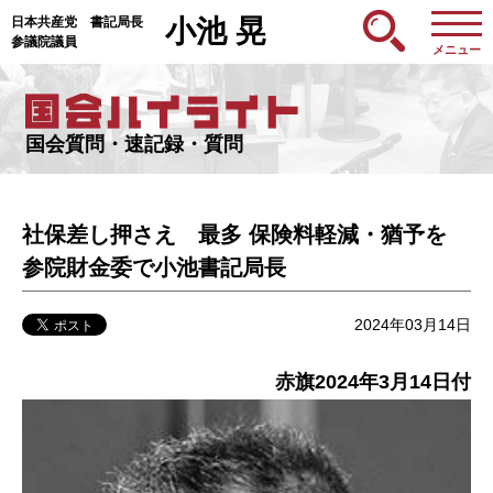
日本共産党 書記局長
小池 晃
参議院議員
メニュー
国会質問・速記録・質問
社保差し押さえ 最多 保険料軽減・猶予を
参院財金委で小池書記局長
2024年03月14日
赤旗2024年3月14日付