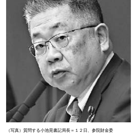
（写真）質問する小池晃書記局長＝１２日、参院財金委