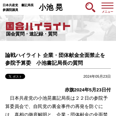
日本共産党 書記局長
小池 晃
参議院議員
メニュー
国会質問・速記録・質問
論戦ハイライト 企業・団体献金全面禁止を
参院予算委 小池書記局長の質問
2024年05月23日
赤旗2024年5月23日付
日本共産党の小池晃書記局長は２２日の参院予
算委員会で、自民党の裏金事件の再発を防ぐに
は、真相の徹底解明と、企業・団体献金の全面禁