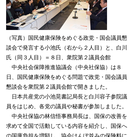
（写真）国民健康保険をめぐる政党・国会議員懇
談会で発言する小池氏（右から２人目）と、白川
氏（同３人目）＝８日、衆院第２議員会館
中央社会保障推進協議会（中央社保協）は８
日、国民健康保険をめぐる問題で政党・国会議員
懇談会を衆院第２議員会館で開きました。
日本共産党の小池晃書記局長と白川容子参院議
員をはじめ、各党の議員や秘書が参加しました。
中央社保協の林信悟事務局長は、国保の改善を
求めて全国で活動している内容を紹介し、国保へ
の国庫負担を増額し、協会けんぽ並みの保険料に