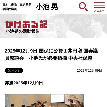
日本共産党 書記局長
小池 晃
参議院議員
メニュー
小池晃の活動報告
2025年12月9日 国保に公費１兆円増 国会議
員懇談会 小池氏が必要指摘 中央社保協
2025年12月09日
赤旗2025年12月9日