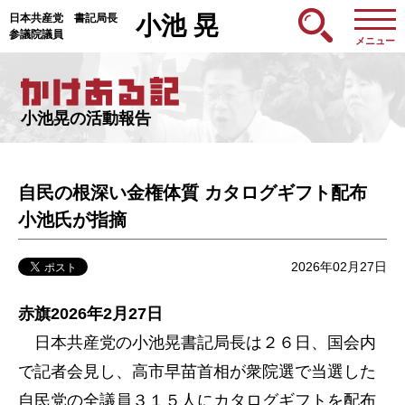
日本共産党 書記局長
小池 晃
参議院議員
メニュー
小池晃の活動報告
自民の根深い金権体質 カタログギフト配布
小池氏が指摘
2026年02月27日
赤旗2026年2月27日
日本共産党の小池晃書記局長は２６日、国会内
で記者会見し、高市早苗首相が衆院選で当選した
自民党の全議員３１５人にカタログギフトを配布