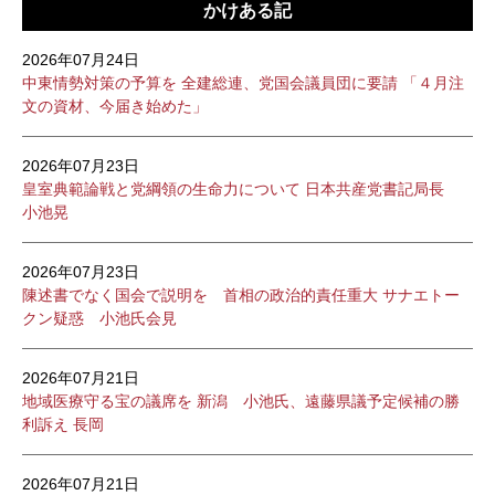
かけある記
2026年07月24日
中東情勢対策の予算を 全建総連、党国会議員団に要請 「４月注
文の資材、今届き始めた」
2026年07月23日
皇室典範論戦と党綱領の生命力について 日本共産党書記局長
小池晃
2026年07月23日
陳述書でなく国会で説明を 首相の政治的責任重大 サナエトー
クン疑惑 小池氏会見
2026年07月21日
地域医療守る宝の議席を 新潟 小池氏、遠藤県議予定候補の勝
利訴え 長岡
2026年07月21日