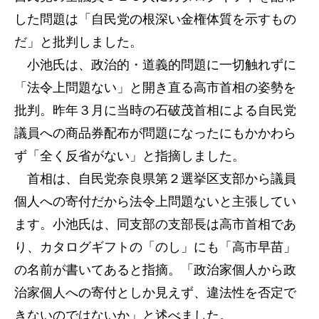
した問題は「自民党の根深い金権体質を示すもの
だ」と批判しました。
小池氏は、政治的・道義的問題に一切触れずに
「法令上問題ない」と開き直る高市首相の姿勢を
批判。昨年３月に当時の石破茂首相による自民党
議員への商品券配布が問題になったにもかかわら
ず「全く反省がない」と指摘しました。
首相は、自民党奈良県第２選挙区支部から議員
個人への寄付だから法令上問題ないと主張してい
ます。小池氏は、同支部の支部長は高市首相であ
り、カタログギフトの「のし」にも「高市早苗」
の名前が書いてあると指摘。「政治家個人から政
治家個人への寄付としか見えず、違法性を否定で
きないのではないか」と述べました。