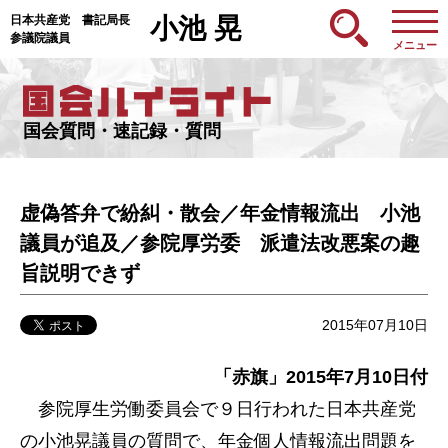
日本共産党 書記局長
小池 晃
参議院議員
メニュー
国会質問・速記録・質問
虚偽答弁で紛糾・散会／年金情報流出 小池
議員が追及／参院厚労委 派遣法改悪案の趣
旨説明できず
2015年07月10日
「赤旗」2015年7月10日付
参院厚生労働委員会で９日行われた日本共産党
の小池晃議員の質問で、年金個人情報流出問題を