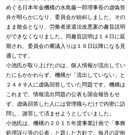
めぐる日本年金機構の水島藤一郎理事長の虚偽答
弁が明らかになり、委員会が紛糾しました。その
まま散会となり、労働者派遣法改悪案の趣旨説明
ができなくなりました。同趣旨説明は１４日に延
期され、委員会の審議入りは１６日以降になる見
通しです。
小池氏が取り上げたのは、個人情報が流出してい
たにもかかわらず、機構が「流出していない」と
２４４９人に虚偽回答していた問題です。機構は
これまで、情報流出問題の公表も国会報告もせ
ず、虚偽回答した人には管理職らだけで内密に訪
問し、謝罪して済ませようとしていました。
小池氏は、機構の２０１５年度事業計画で「事務
処理誤り等の公表」と題した方針で、毎月の定例