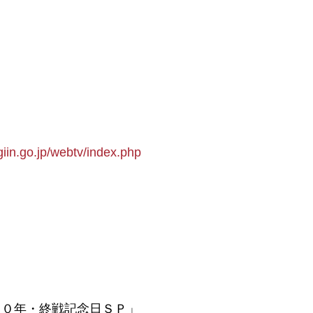
iin.go.jp/webtv/index.php
７０年・終戦記念日ＳＰ」