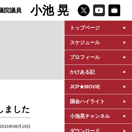
小池 晃
議院議員
トップページ
スケジュール
プロフィール
かけある記
JCP★MOVIE
国会ハイライト
しました
小池晃チャンネル
2015年08月19日
ダウンロード