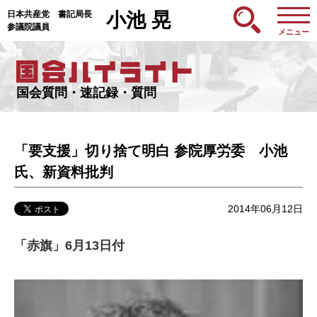
日本共産党 書記局長
小池 晃
参議院議員
メニュー
国会質問・速記録・質問
「要支援」切り捨て明白 参院厚労委 小池
氏、新資料批判
2014年06月12日
「赤旗」6月13日付