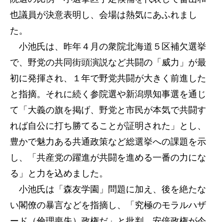
也議員が決意表明し、会場は熱気にあふれまし
た。
小池氏は、昨年４月の衆院北海道５区補欠選挙
で、野党の共同街頭演説など共闘の「威力」が最
初に発揮され、１年で野党共闘が大きく前進した
と指摘。それに続く参院選や新潟県知事選を通じ
て「大義の旗を掲げ、野党と市民が本気で共闘す
れば自公に打ち勝てることが証明された」とし、
豊かで魅力ある共通政策など総選挙への課題を示
し、「共産党の躍進が共闘を進める一番の力にな
る」と力を込めました。
小池氏は「森友学園」問題に加え、後を絶たな
い閣僚の暴言などを指摘し、「究極のモラルハザ
ード（倫理喪失）政権だ」と批判。安倍政権が今