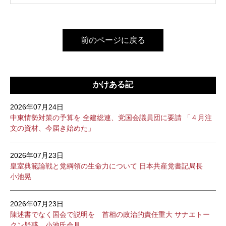
前のページに戻る
かけある記
2026年07月24日
中東情勢対策の予算を 全建総連、党国会議員団に要請 「４月注
文の資材、今届き始めた」
2026年07月23日
皇室典範論戦と党綱領の生命力について 日本共産党書記局長
小池晃
2026年07月23日
陳述書でなく国会で説明を 首相の政治的責任重大 サナエトー
クン疑惑 小池氏会見