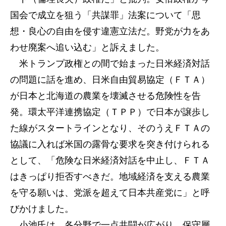
国会で成立を狙う「共謀罪」法案について「思
想・良心の自由を侵す違憲立法だ。野党が力をあ
わせ廃案へ追い込む」と訴えました。
米トランプ政権との間で始まった日米経済対話
の問題に話を進め、日米自由貿易協定（ＦＴＡ）
が日本と北海道の農業を壊滅させる危険性を告
発。環太平洋連携協定（ＴＰＰ）で日本が譲歩し
た線がスタートラインとなり、そのうえＦＴＡの
協議に入れば米国の露骨な要求を突き付けられる
として、「危険な日米経済対話を中止し、ＦＴＡ
はきっぱり拒否すべきだ。地域経済を支える農業
を守る願いは、党派を超えて日本共産党に」と呼
びかけました。
小池氏は、各分野で一点共闘が広がり、保守層