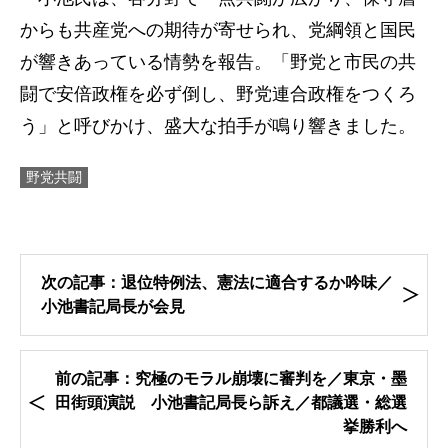
からも共産党への期待が寄せられ、党綱領と国民
が響きあっている情勢を報告。「野党と市民の共
闘で安倍政権を必ず倒し、野党連合政権をつくろ
う」と呼びかけ、盛大な拍手が鳴り響きました。
野党共闘
次の記事：退位特例法、憲法に適合するか吟味／
小池書記局長が会見
前の記事：究極のモラル崩壊に審判を／東京・墨
田街頭演説 小池書記局長ら訴え／都議選・総選
挙勝利へ