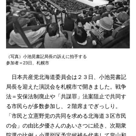
（写真）小池晃書記局長の訴えに拍手する
参加者＝23日、札幌市
日本共産党北海道委員会は２３日、小池晃書記
局長を迎えた演説会を札幌市で開きました。戦争
法＝安保法制廃止や「共謀罪」法案阻止で共同す
る市民らが多数参加し、２階席までぎっしり。
「市民と立憲野党の共同を求める北海道３区市民
の会」の由比夕優さんのあいさつに続き、次期衆
院選の比例・小選挙区予定候補を代表して畠山和