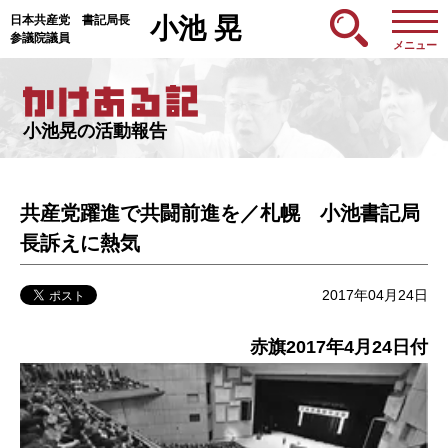
日本共産党 書記局長
小池 晃
参議院議員
メニュー
小池晃の活動報告
共産党躍進で共闘前進を／札幌 小池書記局
長訴えに熱気
2017年04月24日
赤旗2017年4月24日付