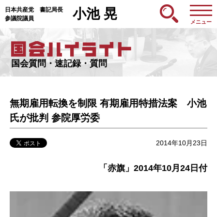
日本共産党 書記局長
小池 晃
参議院議員
メニュー
国会質問・速記録・質問
無期雇用転換を制限 有期雇用特措法案 小池
氏が批判 参院厚労委
2014年10月23日
「赤旗」2014年10月24日付