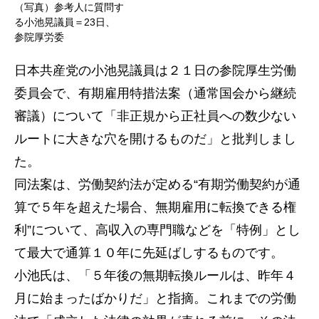
（写真）参考人に質問す
る小池晃議員＝23日、
参院厚労委
日本共産党の小池晃議員は２１日の参院厚生労働
委員会で、有期雇用特措法案（通常国会から継続
審議）について「非正規から正社員への数少ない
ルートに大きな穴を開けるものだ」と批判しまし
た。
同法案は、労働契約法が定める“有期労働契約が通
算で５年を超えた場合、無期雇用に転換できる権
利”について、高収入の専門職などを「特例」とし
て最大で通算１０年に先延ばしするものです。
小池氏は、「５年後の無期転換ルールは、昨年４
月に始まったばかりだ」と指摘。これまでの労働