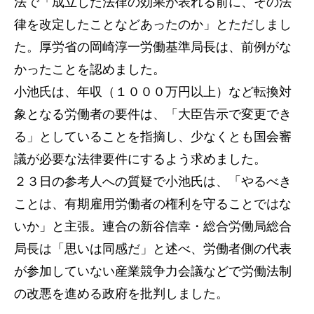
法で「成立した法律の効果が表れる前に、その法
律を改定したことなどあったのか」とただしまし
た。厚労省の岡崎淳一労働基準局長は、前例がな
かったことを認めました。
小池氏は、年収（１０００万円以上）など転換対
象となる労働者の要件は、「大臣告示で変更でき
る」としていることを指摘し、少なくとも国会審
議が必要な法律要件にするよう求めました。
２３日の参考人への質疑で小池氏は、「やるべき
ことは、有期雇用労働者の権利を守ることではな
いか」と主張。連合の新谷信幸・総合労働局総合
局長は「思いは同感だ」と述べ、労働者側の代表
が参加していない産業競争力会議などで労働法制
の改悪を進める政府を批判しました。