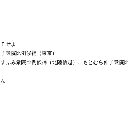
ＯＰせよ」
歌子衆院比例候補（東京）
やすふみ衆院比例候補（北陸信越）、もとむら伸子衆院
さん