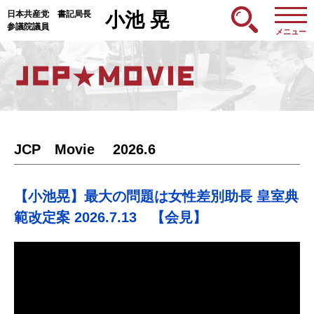
日本共産党 書記局長
小池 晃
参議院議員
メニュー
JCP Movie 2026.6
【小池晃】最大の問題は女性差別助長 皇室典
範改定案 2026.7.13 【会見】