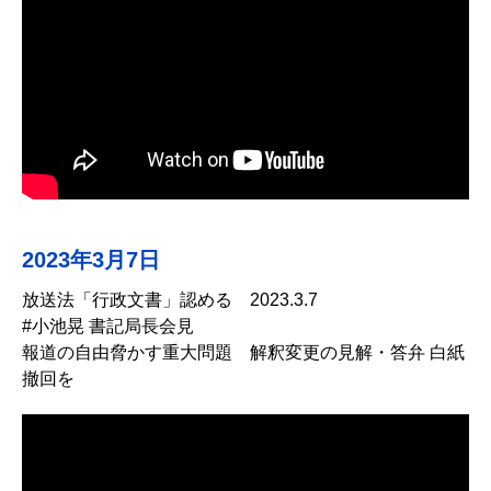
2023年3月7日
放送法「行政文書」認める 2023.3.7
#小池晃 書記局長会見
報道の自由脅かす重大問題 解釈変更の見解・答弁 白紙
撤回を