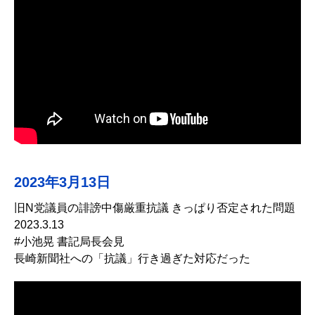
2023年3月13日
旧N党議員の誹謗中傷厳重抗議 きっぱり否定された問題
2023.3.13
#小池晃 書記局長会見
長崎新聞社への「抗議」行き過ぎた対応だった