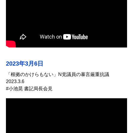
2023年3月6日
「根拠のかけらもない」N党議員の暴言厳重抗議
2023.3.6
#小池晃 書記局長会見