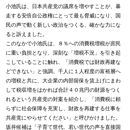
小池氏は、日本共産党の議席を増やすことが、暴
走する安倍自公政権にとって最も脅威になり、国
民の声で動く新しい政治をつくる、確かな力にな
ると訴えました。
このなかで小池氏は、８％への消費税増税が庶民
に重い負担となり、深刻な「増税不況」を引き起
こしていることに触れ、「消費税では財政再建な
どできない」と強調。千人に１人程度の富裕層へ
の増税と共に、大企業の内部留保を賃上げにまわ
して税収増をはかれば合計４０兆円の財源をつく
れるという共産党の対案を紹介し、「消費税に頼
らずに社会保障を充実し、財政を再建する仕事を
共産党にやらせてください」と呼びかけました。
坂井候補は「子育て世代、若い世代の声を直接国