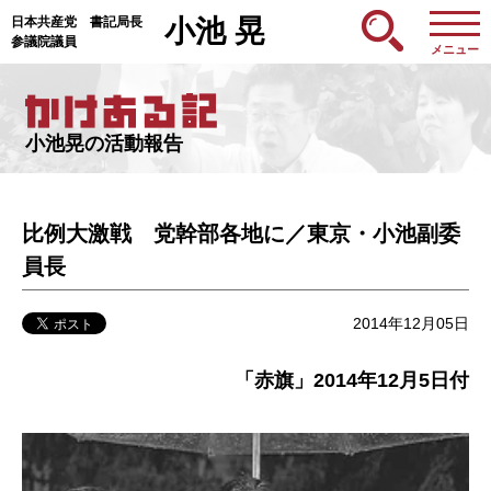
日本共産党 書記局長
小池 晃
参議院議員
メニュー
小池晃の活動報告
比例大激戦 党幹部各地に／東京・小池副委
員長
2014年12月05日
「赤旗」2014年12月5日付