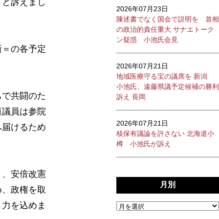
」と訴えまし
2026年07月23日
陳述書でなく国会で説明を 首相
の政治的責任重大 サナエトーク
ン疑惑 小池氏会見
新＝の各予定
2026年07月21日
地域医療守る宝の議席を 新潟
小池氏、遠藤県議予定候補の勝利
ちで共闘のた
訴え 長岡
垣議員は参院
2026年07月21日
へ届けるため
核保有議論を許さない 北海道小
樽 小池氏が訴え
り、安倍改憲
月別
め、政権を取
と力を込めま