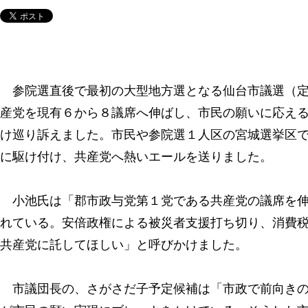
参院選直後で最初の大型地方選となる仙台市議選（定
産党を現有６から８議席へ伸ばし、市民の願いに応え
け巡り訴えました。市民や参院選１人区の宮城選挙区
に駆け付け、共産党へ熱いエールを送りました。
小池氏は「郡市政与党第１党である共産党の議席を伸
れている。安倍政権による被災者支援打ち切り、消費
共産党に託してほしい」と呼びかけました。
市議団長の、さがさだ子予定候補は「市政で前向きの