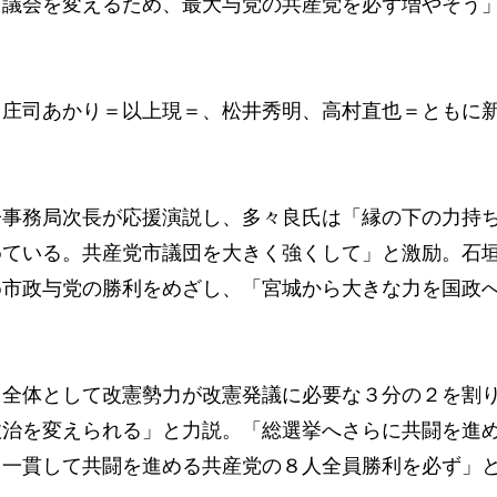
市議会を変えるため、最大与党の共産党を必ず増やそう
庄司あかり＝以上現＝、松井秀明、高村直也＝ともに
事務局次長が応援演説し、多々良氏は「縁の下の力持
めている。共産党市議団を大きく強くして」と激励。石
め市政与党の勝利をめざし、「宮城から大きな力を国政
全体として改憲勢力が改憲発議に必要な３分の２を割
政治を変えられる」と力説。「総選挙へさらに共闘を進
、一貫して共闘を進める共産党の８人全員勝利を必ず」