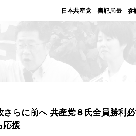
日本共産党 書記局長
参
政さらに前へ 共産党８氏全員勝利必
も応援