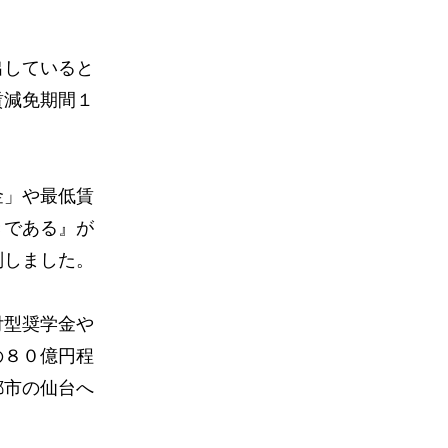
出していると
賃減免期間１
金」や最低賃
きである』が
判しました。
付型奨学金や
の８０億円程
都市の仙台へ