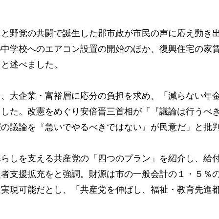
と野党の共闘で誕生した郡市政が市民の声に応え動き
小中学校へのエアコン設置の開始のほか、復興住宅の家
たと述べました。
、大企業・富裕層に応分の負担を求め、「減らない年
ました。改憲をめぐり安倍晋三首相が「『議論は行うべ
憲の議論を『急いでやるべきではない』が民意だ」と批
らしを支える共産党の「四つのプラン」を紹介し、給
災者支援拡充をと強調。財源は市の一般会計の１・５％
に実現可能だとし、「共産党を伸ばし、福祉・教育先進