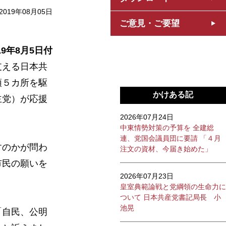
2019年08月05日
ご意見・ご要望
19年8月5日付
支える日本共
頭５カ所を駆
かけある記
主党）が応援
2026年07月24日
中東情勢対策の予算を 全建総
連、党国会議員団に要請 「４月
すのかが問わ
注文の資材、今届き始めた」
市民の願いを
2026年07月23日
皇室典範論戦と党綱領の生命力に
ついて 日本共産党書記局長 小
池晃
「自民、公明