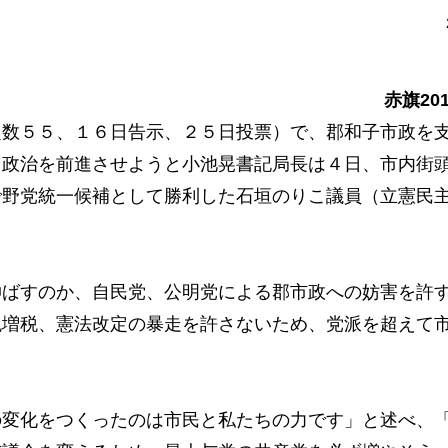
赤旗20
数５５、１６日告示、２５日投票）で、郡和子市政を
る政治を前進させようと小池晃書記局長は４日、市内街
で野党統一候補として勝利した石垣のりこ議員（立憲民
ばすのか、自民党、公明党による郡市政への妨害を許
税増税、憲法改定の暴走を許さないため、党派を超えて
変化をつくったのは市民と私たちの力です」と述べ、