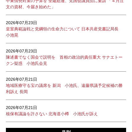
中東情勢対策の予算を 全建総連、党国会議員団に要請 「４月注
文の資材、今届き始めた」
2026年07月23日
皇室典範論戦と党綱領の生命力について 日本共産党書記局長
小池晃
2026年07月23日
陳述書でなく国会で説明を 首相の政治的責任重大 サナエトー
クン疑惑 小池氏会見
2026年07月21日
地域医療守る宝の議席を 新潟 小池氏、遠藤県議予定候補の勝
利訴え 長岡
2026年07月21日
核保有議論を許さない 北海道小樽 小池氏が訴え