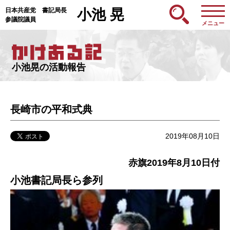
日本共産党 書記局長
小池 晃
参議院議員
メニュー
小池晃の活動報告
長崎市の平和式典
2019年08月10日
赤旗2019年8月10日付
小池書記局長ら参列