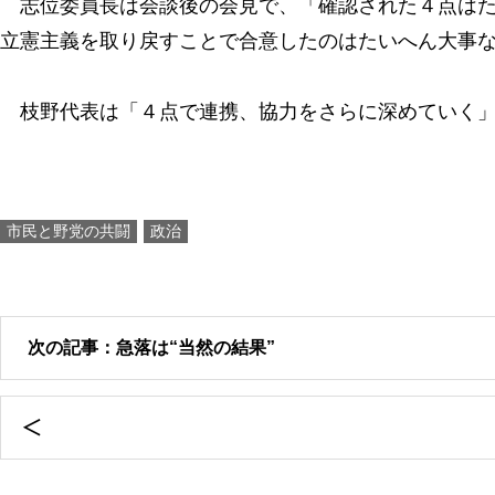
志位委員長は会談後の会見で、「確認された４点はた
立憲主義を取り戻すことで合意したのはたいへん大事
枝野代表は「４点で連携、協力をさらに深めていく」
市民と野党の共闘
政治
次の記事：急落は“当然の結果”