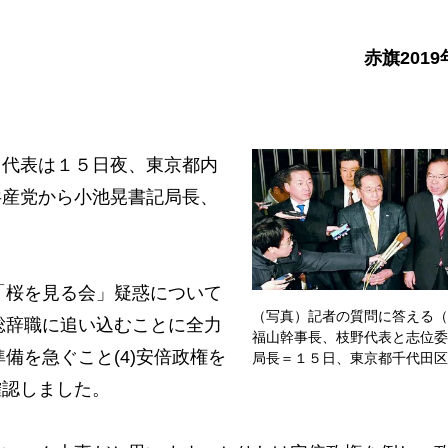
赤旗2019
代表は１５日夜、東京都内
共産党から小池晃書記局長、
「桜を見る会」疑惑について
（写真）記者の質問に答える（
総辞職に追い込むことに全力
福山幹事長、枝野代表と志位委
備を急ぐこと(4)安倍政権を
局長＝１５日、東京都千代田区
確認しました。