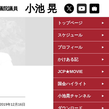
小池 晃
議院議員
トップページ
スケジュール
プロフィール
かけある記
JCP★MOVIE
国会ハイライト
小池晃チャンネル
2019年12月16日
ダウンロード