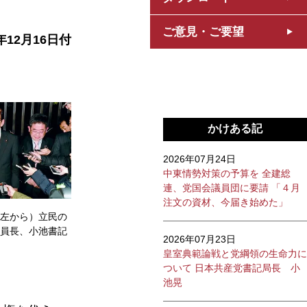
ご意見・ご要望
年12月16日付
かけある記
2026年07月24日
中東情勢対策の予算を 全建総
連、党国会議員団に要請 「４月
注文の資材、今届き始めた」
左から）立民の
員長、小池書記
2026年07月23日
皇室典範論戦と党綱領の生命力に
ついて 日本共産党書記局長 小
池晃