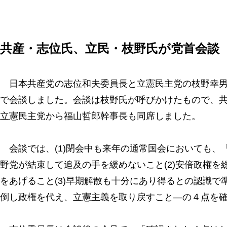
共産・志位氏、立民・枝野氏が党首会談
日本共産党の志位和夫委員長と立憲民主党の枝野幸男
で会談しました。会談は枝野氏が呼びかけたもので、
立憲民主党から福山哲郎幹事長も同席しました。
会談では、(1)閉会中も来年の通常国会においても、
野党が結束して追及の手を緩めないこと(2)安倍政権を
をあげること(3)早期解散も十分にあり得るとの認識で準
倒し政権を代え、立憲主義を取り戻すこと―の４点を