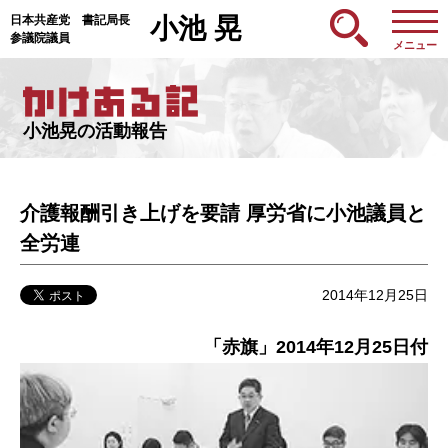
日本共産党 書記局長
小池 晃
参議院議員
メニュー
小池晃の活動報告
介護報酬引き上げを要請 厚労省に小池議員と
全労連
2014年12月25日
「赤旗」2014年12月25日付