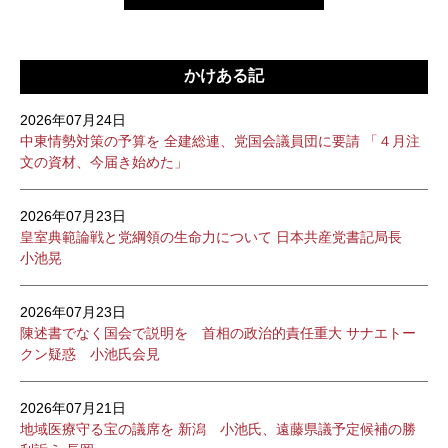
かけある記
2026年07月24日
中東情勢対策の予算を 全建総連、党国会議員団に要請 「４月注
文の資材、今届き始めた」
2026年07月23日
皇室典範論戦と党綱領の生命力について 日本共産党書記局長
小池晃
2026年07月23日
陳述書でなく国会で説明を 首相の政治的責任重大 サナエトー
クン疑惑 小池氏会見
2026年07月21日
地域医療守る宝の議席を 新潟 小池氏、遠藤県議予定候補の勝