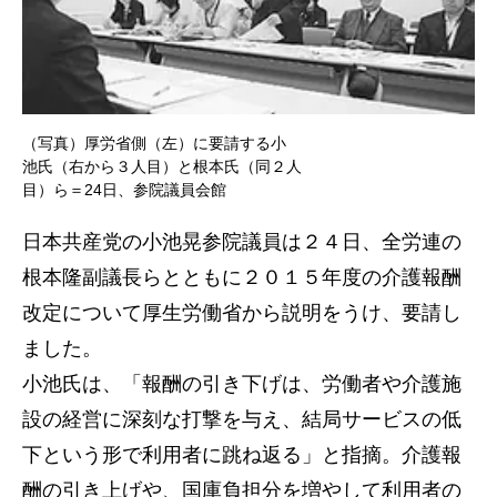
（写真）厚労省側（左）に要請する小
池氏（右から３人目）と根本氏（同２人
目）ら＝24日、参院議員会館
日本共産党の小池晃参院議員は２４日、全労連の
根本隆副議長らとともに２０１５年度の介護報酬
改定について厚生労働省から説明をうけ、要請し
ました。
小池氏は、「報酬の引き下げは、労働者や介護施
設の経営に深刻な打撃を与え、結局サービスの低
下という形で利用者に跳ね返る」と指摘。介護報
酬の引き上げや、国庫負担分を増やして利用者の