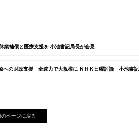
休業補償と医療支援を 小池書記局長が会見
療への財政支援 全速力で大規模に ＮＨＫ日曜討論 小池書
前のページに戻る