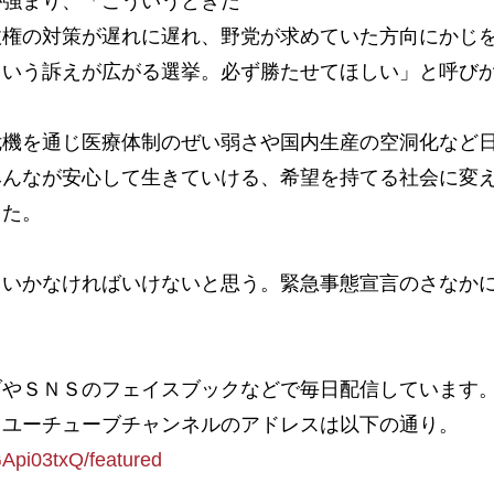
が強まり、「こういうときだ
政権の対策が遅れに遅れ、野党が求めていた方向にかじ
という訴えが広がる選挙。必ず勝たせてほしい」と呼び
機を通じ医療体制のぜい弱さや国内生産の空洞化など
みんなが安心して生きていける、希望を持てる社会に変
した。
いかなければいけないと思う。緊急事態宣言のさなか
やＳＮＳのフェイスブックなどで毎日配信しています
。ユーチューブチャンネルのアドレスは以下の通り。
Api03txQ/featured