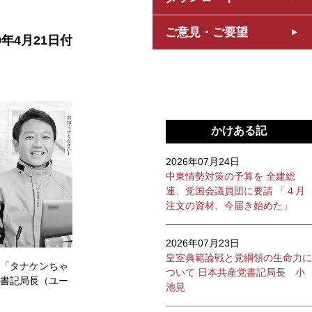
ご意見・ご要望
0年4月21日付
かけある記
2026年07月24日
中東情勢対策の予算を 全建総
連、党国会議員団に要請 「４月
注文の資材、今届き始めた」
2026年07月23日
皇室典範論戦と党綱領の生命力に
「タナケンちゃ
ついて 日本共産党書記局長 小
書記局長（ユー
池晃