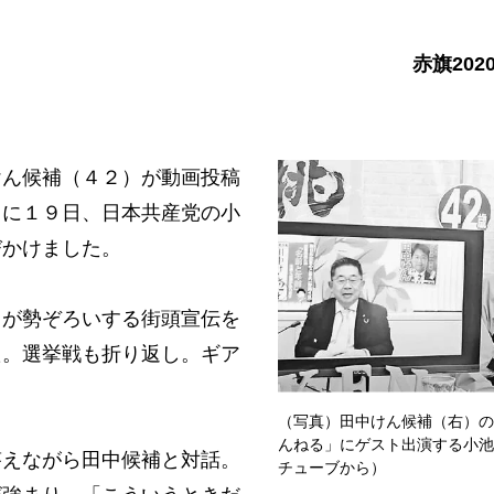
赤旗202
ん候補（４２）が動画投稿
」に１９日、日本共産党の小
びかけました。
が勢ぞろいする街頭宣伝を
た。選挙戦も折り返し。ギア
（写真）田中けん候補（右）の
んねる」にゲスト出演する小池
えながら田中候補と対話。
チューブから）