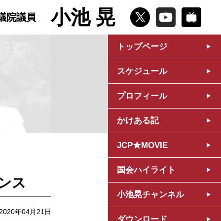
小池 晃
議院議員
トップページ
スケジュール
プロフィール
かけある記
JCP★MOVIE
国会ハイライト
ンス
小池晃チャンネル
2020年04月21日
ダウンロード