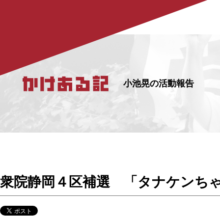
小池晃の活動報告
衆院静岡４区補選 「タナケンち