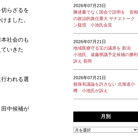
2026年07月23日
を切らざるを
陳述書でなく国会で説明を 首相
の政治的責任重大 サナエトーク
かけました。
ン疑惑 小池氏会見
日本社会のも
2026年07月21日
地域医療守る宝の議席を 新潟
えていきた
小池氏、遠藤県議予定候補の勝利
訴え 長岡
2026年07月21日
に行われる選
核保有議論を許さない 北海道小
樽 小池氏が訴え
。田中候補が
月別