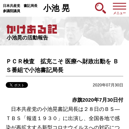
日本共産党 書記局長
小池 晃
参議院議員
メニュー
小池晃の活動報告
ＰＣＲ検査 拡充こそ 医療へ財政出動を Ｂ
Ｓ番組で小池書記局長
2020年07月30日
赤旗2020年7月30日付
日本共産党の小池晃書記局長は２８日のＢＳ―
ＴＢＳ「報道１９３０」に出演し、全国各地で感
染が再拡大する新型コロナウイルスへの対応につ