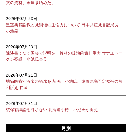
文の資材、今届き始めた」
2026年07月23日
皇室典範論戦と党綱領の生命力について 日本共産党書記局長
小池晃
2026年07月23日
陳述書でなく国会で説明を 首相の政治的責任重大 サナエトー
クン疑惑 小池氏会見
2026年07月21日
地域医療守る宝の議席を 新潟 小池氏、遠藤県議予定候補の勝
利訴え 長岡
2026年07月21日
核保有議論を許さない 北海道小樽 小池氏が訴え
月別