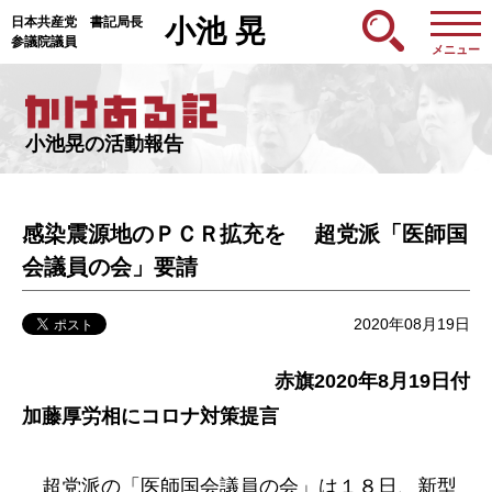
日本共産党 書記局長
小池 晃
参議院議員
メニュー
小池晃の活動報告
感染震源地のＰＣＲ拡充を 超党派「医師国
会議員の会」要請
2020年08月19日
赤旗2020年8月19日付
加藤厚労相にコロナ対策提言
超党派の「医師国会議員の会」は１８日、新型