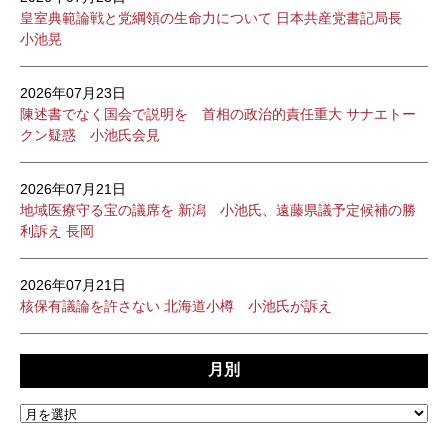
皇室典範論戦と党綱領の生命力について 日本共産党書記局長
小池晃
2026年07月23日
陳述書でなく国会で説明を 首相の政治的責任重大 サナエトー
クン疑惑 小池氏会見
2026年07月21日
地域医療守る宝の議席を 新潟 小池氏、遠藤県議予定候補の勝
利訴え 長岡
2026年07月21日
核保有議論を許さない 北海道小樽 小池氏が訴え
月別