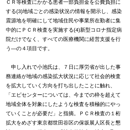
ＣＲ等検査にかかる患者一部負担金を公費負担に
する(3)地域ごとの感染状況の情報を開示し、感染
震源地を明確にして地域住民や事業所在勤者に集
中的にＰＣＲ検査を実施する(4)新型コロナ指定病
院だけでなく、すべての医療機関に経営支援を行
う―の４項目です。
申し入れで小池氏は、７日に厚労省が出した事
務連絡が地域の感染拡大状況に応じて社会的検査
を拡大していく方向を打ち出したことに触れ、
「エピセンターについては、今までの枠を超えて
地域全体を対象にしたような検査を積極的にやっ
ていくことが必要だ」と指摘。ＰＣＲ検査の１桁
拡大をめざす東京都世田谷区の保坂展人区長と懇