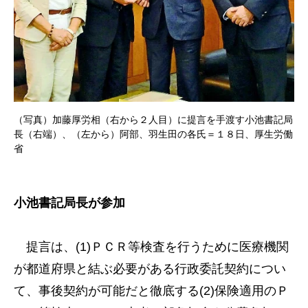
（写真）加藤厚労相（右から２人目）に提言を手渡す小池書記局
長（右端）、（左から）阿部、羽生田の各氏＝１８日、厚生労働
省
小池書記局長が参加
提言は、(1)ＰＣＲ等検査を行うために医療機関
が都道府県と結ぶ必要がある行政委託契約につい
て、事後契約が可能だと徹底する(2)保険適用のＰ