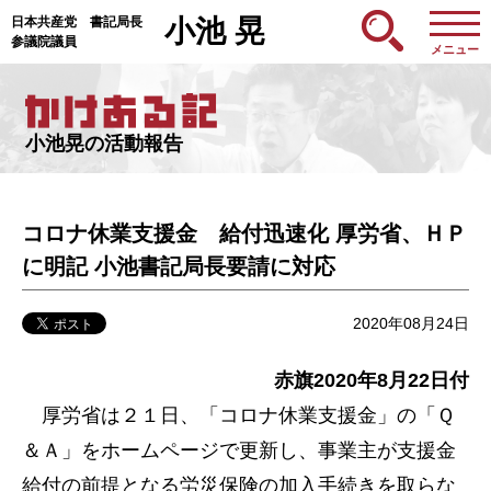
日本共産党 書記局長
小池 晃
参議院議員
メニュー
小池晃の活動報告
コロナ休業支援金 給付迅速化 厚労省、ＨＰ
に明記 小池書記局長要請に対応
2020年08月24日
赤旗2020年8月22日付
厚労省は２１日、「コロナ休業支援金」の「Ｑ
＆Ａ」をホームページで更新し、事業主が支援金
給付の前提となる労災保険の加入手続きを取らな