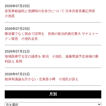
2026年07月23日
皇室典範論戦と党綱領の生命力について 日本共産党書記局長
小池晃
2026年07月23日
陳述書でなく国会で説明を 首相の政治的責任重大 サナエトー
クン疑惑 小池氏会見
2026年07月21日
地域医療守る宝の議席を 新潟 小池氏、遠藤県議予定候補の勝
利訴え 長岡
2026年07月21日
核保有議論を許さない 北海道小樽 小池氏が訴え
月別