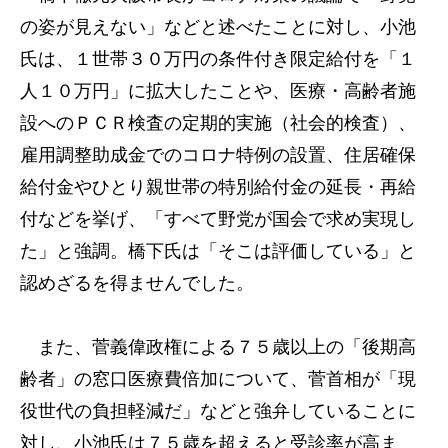
の姿が見えない」などと述べたことに対し、小池
氏は、１世帯３０万円の条件付き限定給付を「１
人１０万円」に拡大したことや、医療・高齢者施
設へのＰＣＲ検査の定期的実施（社会的検査）、
雇用調整助成金でのコロナ特例の設置、住居確保
給付金やひとり親世帯の特別給付金の延長・再給
付などを挙げ、「すべて野党が国会で求め実現し
た」と強調。橋下氏は「そこは評価している」と
認めざるを得ませんでした。
また、菅義偉政権による７５歳以上の「後期高
齢者」の窓口医療費倍加について、菅首相が「現
役世代の負担軽減だ」などと強弁していることに
対し、小池氏は７５歳を超えると受診率が高ま