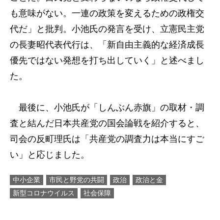
も意味がない。一連の政策を変えるための政権交
代だ」と批判。小池氏の発言を受け、立憲民主党
の長妻昭代表代行は、「新自由主義的な経済成長
優先ではない発想を打ち出していく」と述べまし
た。
最後に、小池氏が「しんぶん赤旗」の取材・調
査と結んだ日本共産党の国会論戦を紹介すると、
司会の反町理氏は「共産党の調査力は本当にすご
い」と応じました。
中小企業
市民と野党の共闘
政治
政治と金
新型コロナウイルス
社会保障