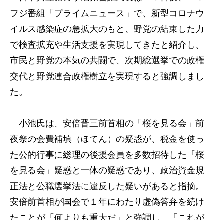
フジ番組「プライムニュース」で、新型コロナウ
イルス感染症の急拡大のもと、野党の結束した力
で検査拡充や生活支援を実現してきたと紹介し、
市民と野党の本気の共闘で、次期総選挙での政権
交代と野党連合政権樹立を実現すると強調しまし
た。
小池氏は、安倍晋三前首相の「桜を見る会」前
夜祭の会費補填（ほてん）の疑惑が、税金を使っ
た公的行事に総理の後援会員を多数招待した「桜
を見る会」疑惑と一体の疑惑であり、政治資金規
正法と公職選挙法に違反した疑いがあると指摘。
安倍前首相が国会で１年にわたり虚偽答弁を続け
たことが「何よりも重大だ」と強調し、「これが