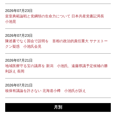
2026年07月23日
皇室典範論戦と党綱領の生命力について 日本共産党書記局長
小池晃
2026年07月23日
陳述書でなく国会で説明を 首相の政治的責任重大 サナエトー
クン疑惑 小池氏会見
2026年07月21日
地域医療守る宝の議席を 新潟 小池氏、遠藤県議予定候補の勝
利訴え 長岡
2026年07月21日
核保有議論を許さない 北海道小樽 小池氏が訴え
月別