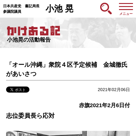
日本共産党 書記局長
小池 晃
参議院議員
メニュー
小池晃の活動報告
「オール沖縄」衆院４区予定候補 金城徹氏
があいさつ
2021年02月06日
赤旗2021年2月6日付
志位委員長ら応対