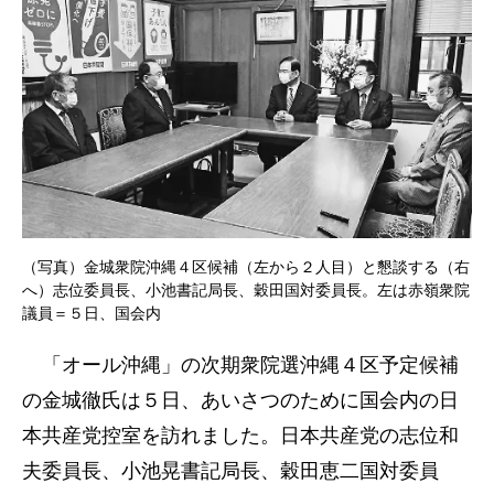
（写真）金城衆院沖縄４区候補（左から２人目）と懇談する（右
へ）志位委員長、小池書記局長、穀田国対委員長。左は赤嶺衆院
議員＝５日、国会内
「オール沖縄」の次期衆院選沖縄４区予定候補
の金城徹氏は５日、あいさつのために国会内の日
本共産党控室を訪れました。日本共産党の志位和
夫委員長、小池晃書記局長、穀田恵二国対委員