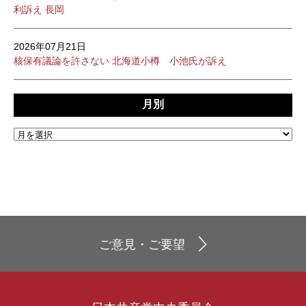
利訴え 長岡
2026年07月21日
核保有議論を許さない 北海道小樽 小池氏が訴え
月別
ご意見・ご要望