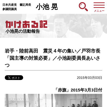
日本共産党 書記局長
小池 晃
参議院議員
メニュー
小池晃の活動報告
岩手・陸前高田 震災４年の集い／戸羽市長
「国主導の対策必要」／小池副委員長あいさ
つ
2015年03月03日
「赤旗」2015年3月3日付