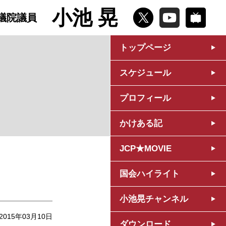
小池 晃
議院議員
トップページ
スケジュール
プロフィール
かけある記
JCP★MOVIE
国会ハイライト
小池晃チャンネル
2015年03月10日
ダウンロード