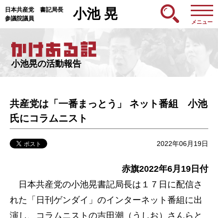
日本共産党 書記局長
小池 晃
参議院議員
メニュー
小池晃の活動報告
共産党は「一番まっとう」 ネット番組 小池
氏にコラムニスト
2022年06月19日
赤旗2022年6月19日付
日本共産党の小池晃書記局長は１７日に配信さ
れた「日刊ゲンダイ」のインターネット番組に出
演し、コラムニストの吉田潮（うしお）さんらと