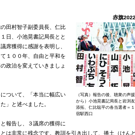
赤旗202
の田村智子副委員長、仁比
１１日、小池晃書記局長とと
４議席獲得に感謝を表明し、
って１００年、自由と平和を
国の政治を変えていきましょ
について、「本当に幅広い
（写真）報告の後、聴衆の声援
から）小池晃書記局長と岩渕友
した」と述べました。
添拓、仁比聡平の各当選者＝１
宿駅西口
と報告し、３議席の獲得に
ことは非常に残念です。教訓を引き出して、捲土（けん