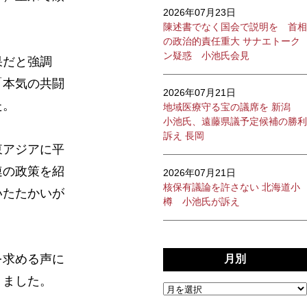
2026年07月23日
陳述書でなく国会で説明を 首相
の政治的責任重大 サナエトーク
ン疑惑 小池氏会見
果だと強調
「本気の共闘
2026年07月21日
た。
地域医療守る宝の議席を 新潟
小池氏、遠藤県議予定候補の勝利
訴え 長岡
東アジアに平
連の政策を紹
2026年07月21日
核保有議論を許さない 北海道小
いたたかいが
樽 小池氏が訴え
を求める声に
月別
りました。