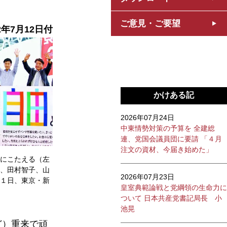
ご意見・ご要望
2年7月12日付
かけある記
2026年07月24日
中東情勢対策の予算を 全建総
連、党国会議員団に要請 「４月
注文の資材、今届き始めた」
にこたえる（左
、田村智子、山
2026年07月23日
１日、東京・新
皇室典範論戦と党綱領の生命力に
ついて 日本共産党書記局長 小
池晃
ど）重来で頑