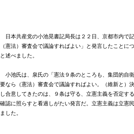
日本共産党の小池晃書記局長は２２日、京都市内で記
（憲法）審査会で議論すればよい」と発言したことに
と述べました。
小池氏は、泉氏の「憲法９条のところも、集団的自衛
要なら（憲法）審査会で議論すればよい。（維新と）
し合意してきたのは、９条は守る、立憲主義を否定す
確認に照らすと看過しがたい発言だ。立憲主義は立憲
ました。