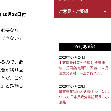
ご意見・ご要望
年10月23日付
「必要なら
過できない」
かけある記
2026年07月24日
いるので、必
中東情勢対策の予算を 全建総
連、党国会議員団に要請 「４月
連合が繰り返
注文の資材、今届き始めた」
ことだ。この
だ」と指摘し
2026年07月23日
皇室典範論戦と党綱領の生命力に
ついて 日本共産党書記局長 小
池晃