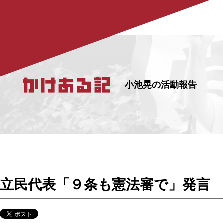
小池晃の活動報告
立民代表「９条も憲法審で」発言