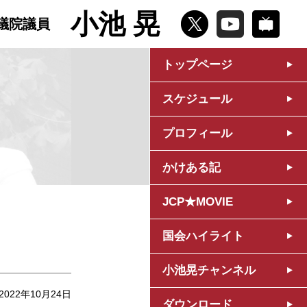
小池 晃
議院議員
トップページ
スケジュール
プロフィール
かけある記
JCP★MOVIE
国会ハイライト
小池晃チャンネル
2022年10月24日
ダウンロード