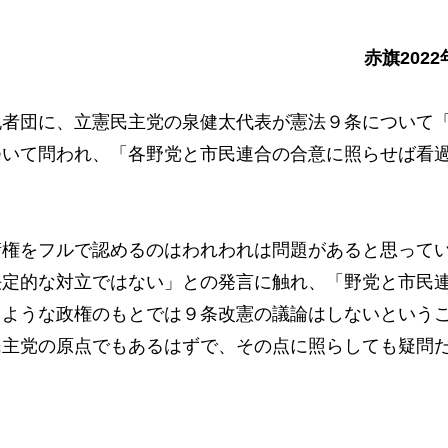
赤旗2022
者団に、立憲民主党の泉健太代表が憲法９条について
ついて問われ、「各野党と市民連合の合意に照らせば看
権をフルで認めるのはわれわれは問題があると思って
決定的な対立ではない」との発言に触れ、「野党と市民
るような政権のもとでは９条改憲の議論はしないという
民主党の原点でもあるはずで、その点に照らしても疑問