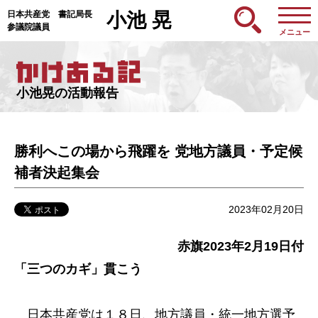
日本共産党 書記局長
小池 晃
参議院議員
メニュー
小池晃の活動報告
勝利へこの場から飛躍を 党地方議員・予定候
補者決起集会
2023年02月20日
赤旗2023年2月19日付
「三つのカギ」貫こう
日本共産党は１８日、地方議員・統一地方選予