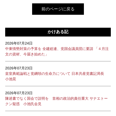
前のページに戻る
かけある記
2026年07月24日
中東情勢対策の予算を 全建総連、党国会議員団に要請 「４月注
文の資材、今届き始めた」
2026年07月23日
皇室典範論戦と党綱領の生命力について 日本共産党書記局長
小池晃
2026年07月23日
陳述書でなく国会で説明を 首相の政治的責任重大 サナエトー
クン疑惑 小池氏会見