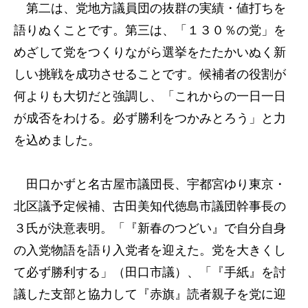
第二は、党地方議員団の抜群の実績・値打ちを
語りぬくことです。第三は、「１３０％の党」を
めざして党をつくりながら選挙をたたかいぬく新
しい挑戦を成功させることです。候補者の役割が
何よりも大切だと強調し、「これからの一日一日
が成否をわける。必ず勝利をつかみとろう」と力
を込めました。
田口かずと名古屋市議団長、宇都宮ゆり東京・
北区議予定候補、古田美知代徳島市議団幹事長の
３氏が決意表明。「『新春のつどい』で自分自身
の入党物語を語り入党者を迎えた。党を大きくし
て必ず勝利する」（田口市議）、「『手紙』を討
議した支部と協力して『赤旗』読者親子を党に迎