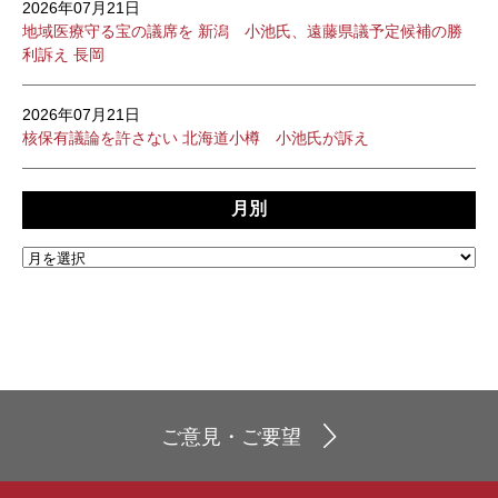
2026年07月21日
地域医療守る宝の議席を 新潟 小池氏、遠藤県議予定候補の勝
利訴え 長岡
2026年07月21日
核保有議論を許さない 北海道小樽 小池氏が訴え
月別
ご意見・ご要望