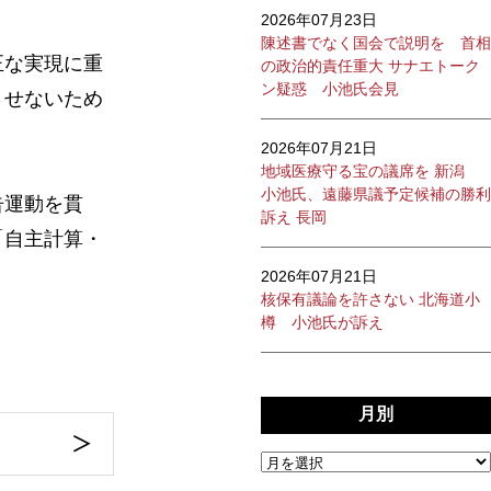
2026年07月23日
陳述書でなく国会で説明を 首相
正な実現に重
の政治的責任重大 サナエトーク
ン疑惑 小池氏会見
させないため
2026年07月21日
地域医療守る宝の議席を 新潟
小池氏、遠藤県議予定候補の勝利
告運動を貫
訴え 長岡
「自主計算・
2026年07月21日
核保有議論を許さない 北海道小
樽 小池氏が訴え
月別