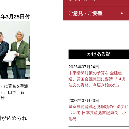
ご意見・ご要望
3年3月25日付
かけある記
2026年07月24日
中東情勢対策の予算を 全建総
連、党国会議員団に要請 「４月
注文の資材、今届き始めた」
）に署名を手渡
）、山本（右
会館
2026年07月23日
皇室典範論戦と党綱領の生命力に
ついて 日本共産党書記局長 小
判が込められ
池晃