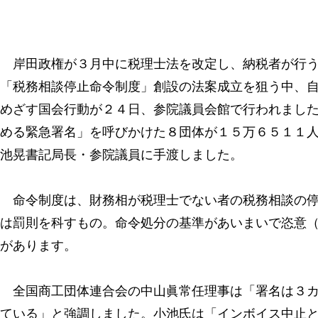
岸田政権が３月中に税理士法を改定し、納税者が行う
「税務相談停止命令制度」創設の法案成立を狙う中、
めざす国会行動が２４日、参院議員会館で行われまし
める緊急署名」を呼びかけた８団体が１５万６５１１
池晃書記局長・参院議員に手渡しました。
命令制度は、財務相が税理士でない者の税務相談の停
は罰則を科すもの。命令処分の基準があいまいで恣意
があります。
全国商工団体連合会の中山眞常任理事は「署名は３カ
ている」と強調しました。小池氏は「インボイス中止