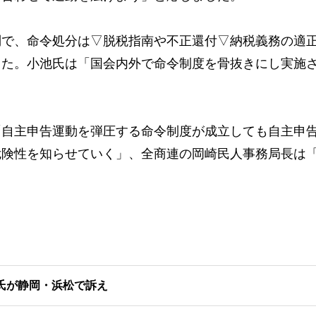
で、命令処分は▽脱税指南や不正還付▽納税義務の適
した。小池氏は「国会内外で命令制度を骨抜きにし実施
自主申告運動を弾圧する命令制度が成立しても自主申
危険性を知らせていく」、全商連の岡崎民人事務局長は
氏が静岡・浜松で訴え