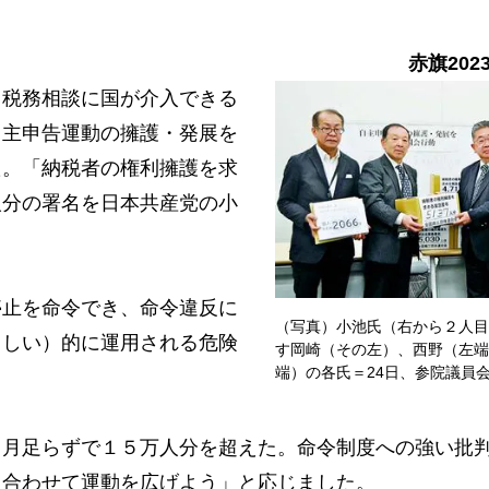
赤旗202
税務相談に国が介入できる
自主申告運動の擁護・発展を
た。「納税者の権利擁護を求
人分の署名を日本共産党の小
止を命令でき、命令違反に
（写真）小池氏（右から２人目
（しい）的に運用される危険
す岡崎（その左）、西野（左端
端）の各氏＝24日、参院議員
月足らずで１５万人分を超えた。命令制度への強い批
と合わせて運動を広げよう」と応じました。