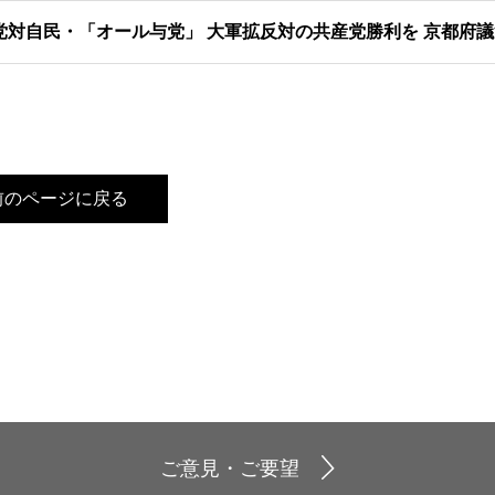
党対自民・「オール与党」 大軍拡反対の共産党勝利を 京都府
前のページに戻る
ご意見・ご要望