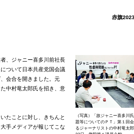
赤旗202
者、ジャニー喜多川前社長
題について日本共産党国会議
げ、会合を開きました。元
きた中村竜太郎氏を招き、意
（写真）「故ジャニー喜多川氏
いたことに対し、きちんと
題等についてのＰＴ」第１回会
を大手メディアが報じてこな
るジャーナリストの中村竜太郎