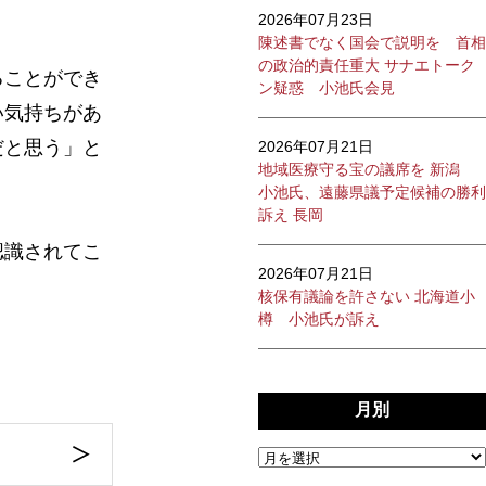
2026年07月23日
陳述書でなく国会で説明を 首相
の政治的責任重大 サナエトーク
ることができ
ン疑惑 小池氏会見
い気持ちがあ
だと思う」と
2026年07月21日
地域医療守る宝の議席を 新潟
小池氏、遠藤県議予定候補の勝利
訴え 長岡
認識されてこ
2026年07月21日
核保有議論を許さない 北海道小
樽 小池氏が訴え
月別