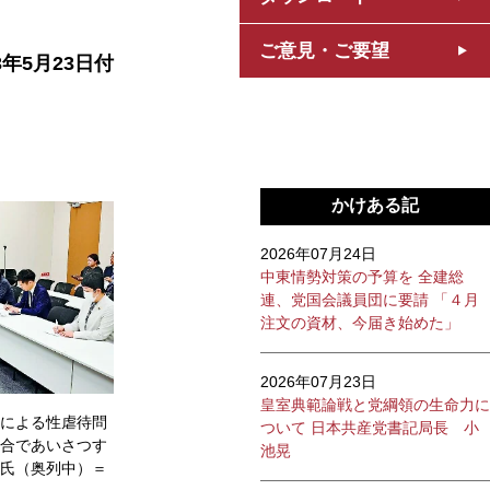
ご意見・ご要望
3年5月23日付
かけある記
2026年07月24日
中東情勢対策の予算を 全建総
連、党国会議員団に要請 「４月
注文の資材、今届き始めた」
2026年07月23日
皇室典範論戦と党綱領の生命力に
による性虐待問
ついて 日本共産党書記局長 小
合であいさつす
池晃
氏（奥列中）＝