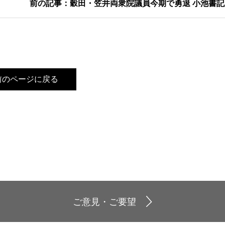
前の記事：穀田・笠井両衆院議員今期で勇退 小池書
前のページに戻る
ご意見・ご要望