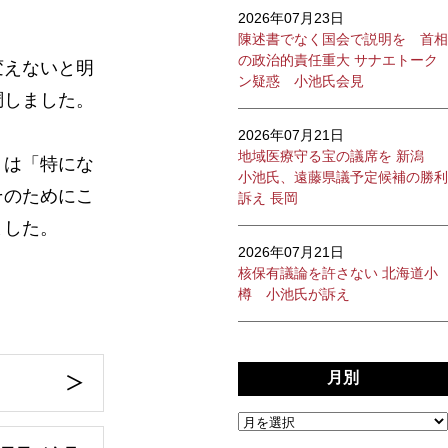
2026年07月23日
陳述書でなく国会で説明を 首相
の政治的責任重大 サナエトーク
変えないと明
ン疑惑 小池氏会見
調しました。
2026年07月21日
地域医療守る宝の議席を 新潟
トは「特にな
小池氏、遠藤県議予定候補の勝利
そのためにこ
訴え 長岡
ました。
2026年07月21日
核保有議論を許さない 北海道小
樽 小池氏が訴え
月別