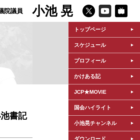
小池 晃
議院議員
トップページ
スケジュール
プロフィール
かけある記
JCP★MOVIE
国会ハイライト
小池書記
小池晃チャンネル
ダウンロード