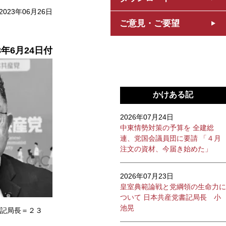
2023年06月26日
ご意見・ご要望
3年6月24日付
かけある記
2026年07月24日
中東情勢対策の予算を 全建総
連、党国会議員団に要請 「４月
注文の資材、今届き始めた」
2026年07月23日
皇室典範論戦と党綱領の生命力に
ついて 日本共産党書記局長 小
池晃
記局長＝２３