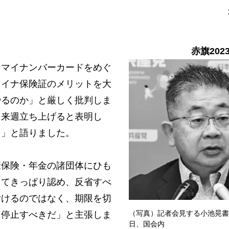
赤旗202
マイナンバーカードをめぐ
マイナ保険証のメリットを大
やるのか」と厳しく批判しま
を来週立ち上げると表明し
る」と語りました。
保険・年金の諸団体にひも
してきっぱり認め、反省すべ
付けるのではなく、期限を切
（写真）記者会見する小池晃書
を停止すべきだ」と主張しま
日、国会内