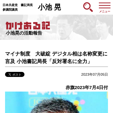
日本共産党 書記局長
小池 晃
参議院議員
メニュー
小池晃の活動報告
マイナ制度 大破綻 デジタル相は名称変更に
言及 小池書記局長「反対署名に全力」
2023年07月05日
赤旗2023年7月4日付