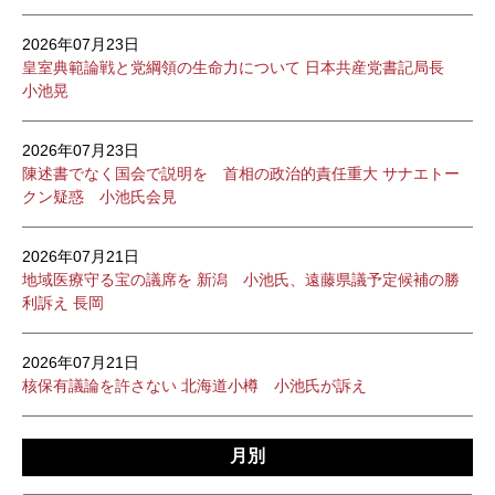
2026年07月23日
皇室典範論戦と党綱領の生命力について 日本共産党書記局長
小池晃
2026年07月23日
陳述書でなく国会で説明を 首相の政治的責任重大 サナエトー
クン疑惑 小池氏会見
2026年07月21日
地域医療守る宝の議席を 新潟 小池氏、遠藤県議予定候補の勝
利訴え 長岡
2026年07月21日
核保有議論を許さない 北海道小樽 小池氏が訴え
月別