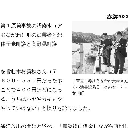
赤旗202
第１原発事故の汚染水（ア
（おながわ）町の漁業者と懇
部律子党町議と高野晃町議
を営む木村義秋さん（７
り６００～５５０円だったホ
（写真）養殖業を営む木村さん
く小池書記局長（その右）ら＝
たことで４００円ほどになっ
女川町
いる。うちはホヤやカキもや
なやっていけない」と憤りを語りました。
海洋放出の開始と述べ、「震災後に借金しながら再開