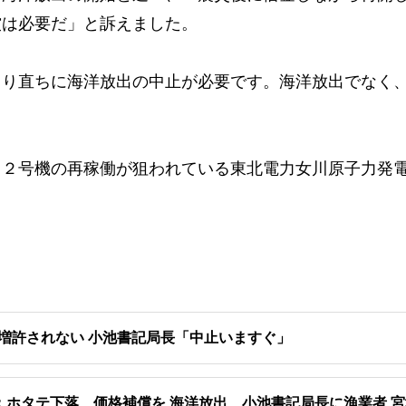
償は必要だ」と訴えました。
り直ちに海洋放出の中止が必要です。海洋放出でなく
２号機の再稼働が狙われている東北電力女川原子力発
増許されない 小池書記局長「中止いますぐ」
：ホタテ下落 価格補償を 海洋放出 小池書記局長に漁業者 