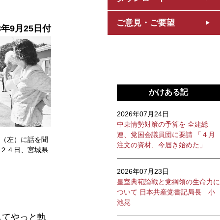
ご意見・ご要望
3年9月25日付
かけある記
2026年07月24日
中東情勢対策の予算を 全建総
連、党国会議員団に要請 「４月
（左）に話を聞
注文の資材、今届き始めた」
２４日、宮城県
2026年07月23日
皇室典範論戦と党綱領の生命力に
ついて 日本共産党書記局長 小
池晃
してやっと軌