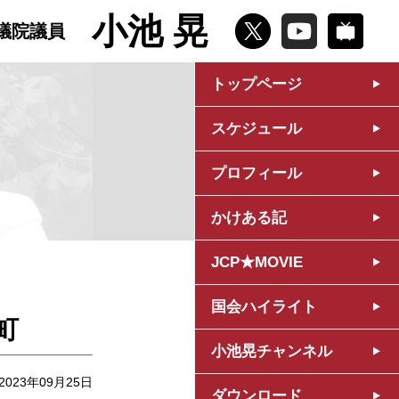
小池 晃
議院議員
トップページ
スケジュール
プロフィール
かけある記
JCP★MOVIE
国会ハイライト
町
小池晃チャンネル
2023年09月25日
ダウンロード