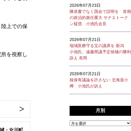
2026年07月23日
陳述書でなく国会で説明を 首相
の政治的責任重大 サナエトーク
ン疑惑 小池氏会見
、陸上での保
2026年07月21日
地域医療守る宝の議席を 新潟
小池氏、遠藤県議予定候補の勝利
電所を視察し
訴え 長岡
2026年07月21日
核保有議論を許さない 北海道小
樽 小池氏が訴え
月別
宮城・女川町