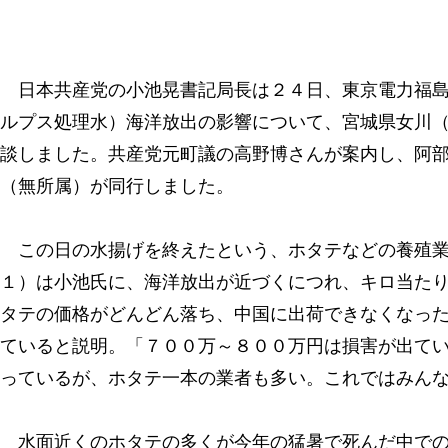
日本共産党の小池晃書記局長は２４日、東京電力福島
ルプス処理水）海洋放出の影響について、宮城県女川
談しました。共産党元町議の高野博さんが案内し、阿
（無所属）が同行しました。
この日の水揚げを終えたという、ホタテなどの養殖業
１）は小池氏に、海洋放出が近づくにつれ、キロ当た
タテの価格がどんどん落ち、中国に出荷できなくなっ
ていると説明。「７００万～８００万円は損害が出て
っているが、ホタテ一本の業者も多い。これではみん
水面近くのホタテの多くが今年の猛暑で死んだ中での