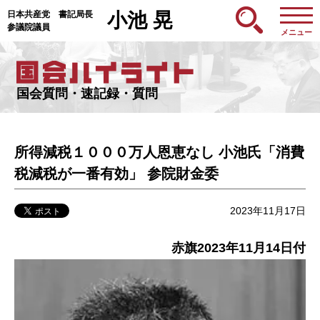
日本共産党 書記局長
小池 晃
参議院議員
メニュー
国会質問・速記録・質問
所得減税１０００万人恩恵なし 小池氏「消費
税減税が一番有効」 参院財金委
2023年11月17日
赤旗2023年11月14日付