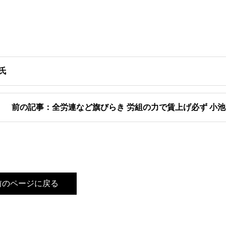
氏
前の記事：全労連など旗びらき 労組の力で賃上げ必ず 小
前のページに戻る