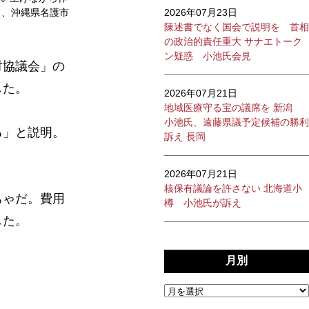
日、沖縄県名護市
2026年07月23日
陳述書でなく国会で説明を 首相
の政治的責任重大 サナエトーク
ン疑惑 小池氏会見
対協議会」の
した。
2026年07月21日
地域医療守る宝の議席を 新潟
小池氏、遠藤県議予定候補の勝利
る」と説明。
訴え 長岡
。
2026年07月21日
核保有議論を許さない 北海道小
ちゃだ。費用
樽 小池氏が訴え
した。
月別