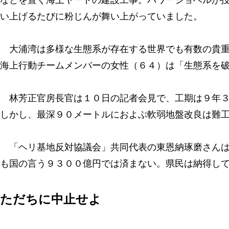
などを置く海上ヤードの建設工事。パワーショベルが
い上げるたびに粉じんが舞い上がっていました。
大浦湾は多様な生態系が存在する世界でも有数の貴重
海上行動チームメンバーの女性（６４）は「生態系を
林芳正官房長官は１０日の記者会見で、工期は９年３
しかし、最深９０メートルにおよぶ軟弱地盤改良は難
「ヘリ基地反対協議会」共同代表の東恩納琢磨さんは
も国の言う９３００億円では済まない。県民は納得し
ただちに中止せよ