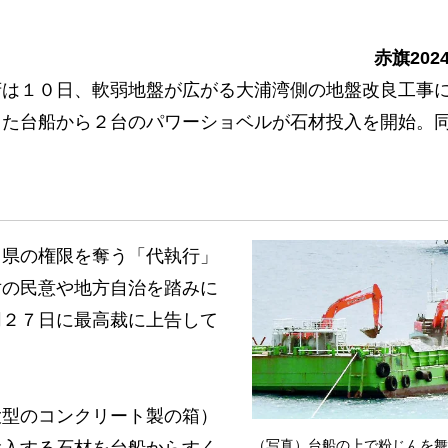
赤旗202
は１０日、軟弱地盤が広がる大浦湾側の地盤改良工事
した台船から２台のパワーショベルが石材投入を開始。
県の権限を奪う「代執行」
対の民意や地方自治を踏みに
同２７日に最高裁に上告して
型のコンクリート製の箱）
（写真）台船の上で粉じんを舞