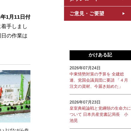
ご意見・ご要望
4年1月11日付
に着手しまし
同日の作業は
かけある記
2026年07月24日
中東情勢対策の予算を 全建総
連、党国会議員団に要請 「４月
注文の資材、今届き始めた」
2026年07月23日
皇室典範論戦と党綱領の生命力に
ついて 日本共産党書記局長 小
池晃
い上げながら作