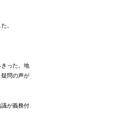
した。
みきった。地
と疑問の声が
協議が義務付