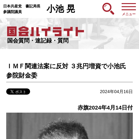
日本共産党 書記局長
小池 晃
参議院議員
メニュー
国会質問・速記録・質問
ＩＭＦ関連法案に反対 ３兆円増資で小池氏
参院財金委
2024年04月16日
赤旗2024年4月14日付