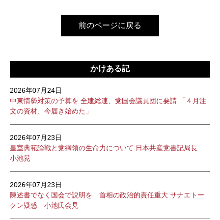
前のページに戻る
かけある記
2026年07月24日
中東情勢対策の予算を 全建総連、党国会議員団に要請 「４月注
文の資材、今届き始めた」
2026年07月23日
皇室典範論戦と党綱領の生命力について 日本共産党書記局長
小池晃
2026年07月23日
陳述書でなく国会で説明を 首相の政治的責任重大 サナエトー
クン疑惑 小池氏会見