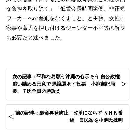
な負担を取り除く」「低賃金長時間労働、非正規
ワーカーへの差別をなくすこと」と主張。女性に
家事や育児を押し付けるジェンダー不平等の解決
も必要だと述べました。
次の記事：平和な島願う沖縄の心示そう 自公政権
追い詰める民意で 県議選あす投票 小池書記局
長、７氏全員必勝訴え
前の記事：裏金再発防止・改革にならず ＮＨＫ番
組 自民案を小池氏批判