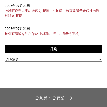
2026年07月21日
地域医療守る宝の議席を 新潟 小池氏、遠藤県議予定候補の勝
利訴え 長岡
2026年07月21日
核保有議論を許さない 北海道小樽 小池氏が訴え
月別
ご意見・ご要望