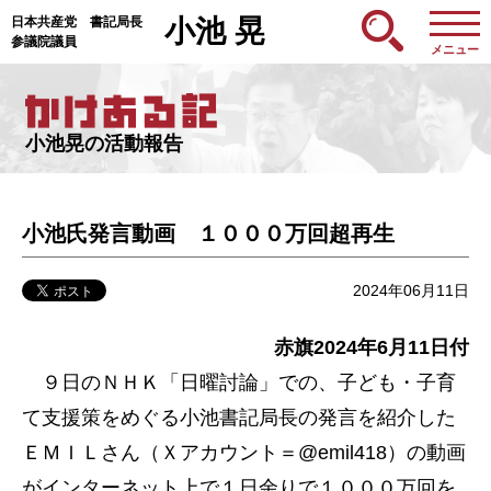
日本共産党 書記局長
小池 晃
参議院議員
メニュー
小池晃の活動報告
小池氏発言動画 １０００万回超再生
2024年06月11日
赤旗2024年6月11日付
９日のＮＨＫ「日曜討論」での、子ども・子育
て支援策をめぐる小池書記局長の発言を紹介した
ＥＭＩＬさん（Ｘアカウント＝@emil418）の動画
がインターネット上で１日余りで１０００万回を