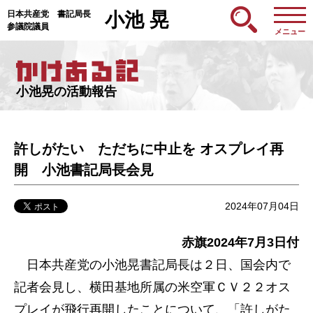
日本共産党 書記局長
小池 晃
参議院議員
メニュー
小池晃の活動報告
許しがたい ただちに中止を オスプレイ再
開 小池書記局長会見
2024年07月04日
赤旗2024年7月3日付
日本共産党の小池晃書記局長は２日、国会内で
記者会見し、横田基地所属の米空軍ＣＶ２２オス
プレイが飛行再開したことについて、「許しがた