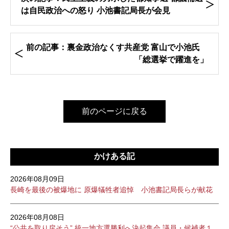
は自民政治への怒り 小池書記局長が会見
前の記事：裏金政治なくす共産党 富山で小池氏
「総選挙で躍進を」
前のページに戻る
かけある記
2026年08月09日
長崎を最後の被爆地に 原爆犠牲者追悼 小池書記局長らが献花
2026年08月08日
“公共を取り戻そう” 統一地方選勝利へ決起集会 議員・候補者１