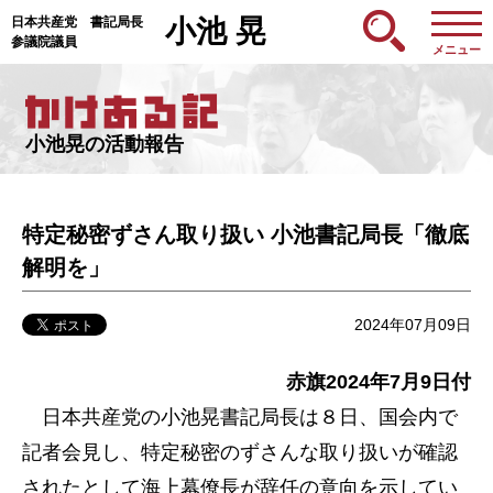
日本共産党 書記局長
小池 晃
参議院議員
メニュー
小池晃の活動報告
特定秘密ずさん取り扱い 小池書記局長「徹底
解明を」
2024年07月09日
赤旗2024年7月9日付
日本共産党の小池晃書記局長は８日、国会内で
記者会見し、特定秘密のずさんな取り扱いが確認
されたとして海上幕僚長が辞任の意向を示してい